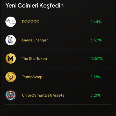
Yeni Coinleri Keşfedin
DOGGGO
2.44%
GameChanger
3.52%
The Star Token
12.57%
TrumpSwap
2.51%
United SmartDefi Assets
3.21%