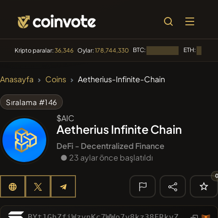
BTC:
ETH:
Kripto paralar:
36,346
Oylar:
178,744,330
Yükleniyor...
Yükleniy
🔥 TRENDLER
Anasayfa
Coins
Aetherius-Infinite-Chain
#84
LIMOCOIN SWAP
LM
Sıralama #146
#100
POOPSIE
POOPSIE
$AIC
Aetherius Infinite Chain
#1106
PERFI
PEEFITOKEN
DeFi - Decentralized Finance
#1
● 23 aylar önce başlatıldı
Algorithmic Trading H
#253
SmartleCo
SLCT
🔎 SON
ARAMA
BYt1GhZfiWzynKc7WWo7y8kz38FRkyZyuypWUs6qc4Ls