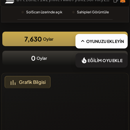
❌Son
SolScan üzerinde açık
Sahipleri Görüntüle
zamanlarda
eklenen
coin yok
7,630
Oylar
OYUNUZU EKLEYİN
0
Oylar
EĞİLİM OYU EKLE
Grafik Bilgisi