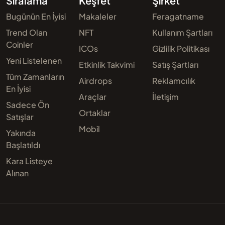
Sıralama
Keşfet
Şirket
Bugünün En İyisi
Makaleler
Feragatname
Trend Olan
NFT
Kullanım Şartları
Coinler
ICOs
Gizlilik Politikası
Yeni Listelenen
Etkinlik Takvimi
Satış Şartları
Tüm Zamanların
Airdrops
Reklamcılık
En İyisi
Araçlar
İletişim
Sadece Ön
Ortaklar
Satışlar
Mobil
Yakında
Başlatıldı
Kara Listeye
Alınan