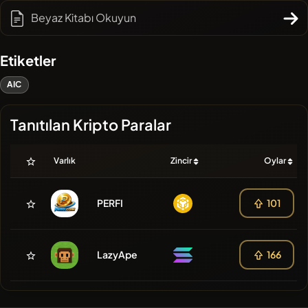
Beyaz Kitabı Okuyun
Etiketler
AIC
Tanıtılan Kripto Paralar
Varlık
Zincir
Oylar
PERFI
101
LazyApe
166