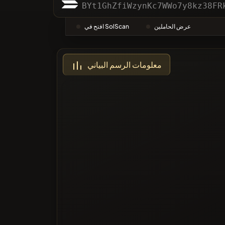
التصنيفات
BYt1GhZfiWzynKc7WWo7y8kz38FR
عرض الحاملين
افتح في SolScan
أكثر تصويتا
معلومات الرسم البياني
ة السوداء