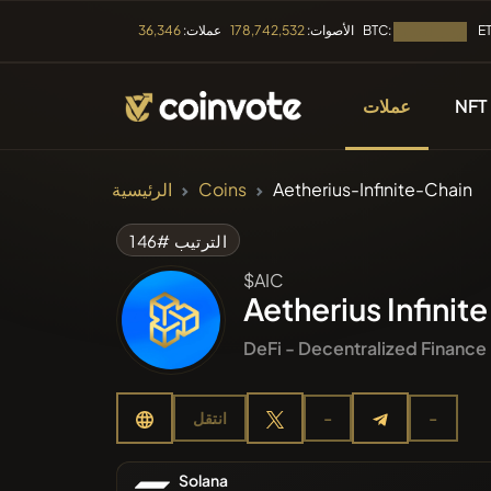
BTC:
E
الأصوات:
178,742,532
عملات:
36,346
جار التحميل...
NFT
عملات
العملات المشفرة
Aetherius-Infinite-Chain
Coins
الرئيسية
ع العملات
الترتيب #146
$AIC
دراج مؤخرا
Aetherius Infinit
DeFi - Decentralized Finance
أكثر رواجا
-
-
انتقل
يع المسبق
Solana