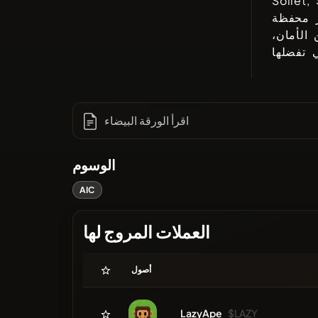
Sollet,
ر محفظة
الأمان،
اقرأ الورقة البيضاء
الوسوم
AIC
العملات المروج لها
أصول
LazyApe
$LAZY