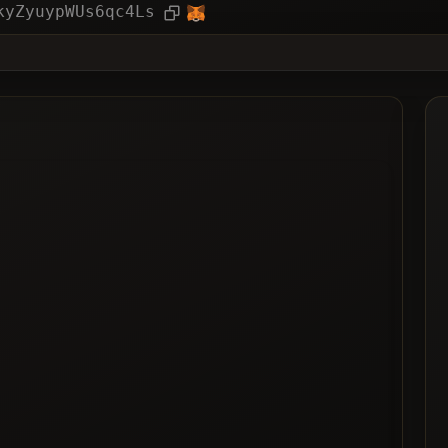
مقالة
kyZyuypWUs6qc4Ls
ال
مدرج في القائم