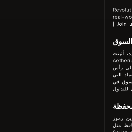
Revolut
real-wo
| Join 
السوق
، أثبتت
Aetheri
على رأس
اد التي
محفظة