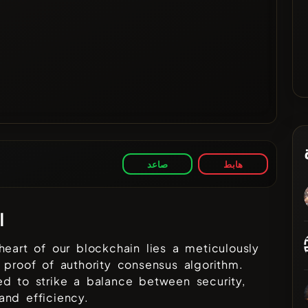
هابط
صاعد
ا
heart of our blockchain lies a meticulously
 proof of authority consensus algorithm.
d to strike a balance between security,
nd efficiency.