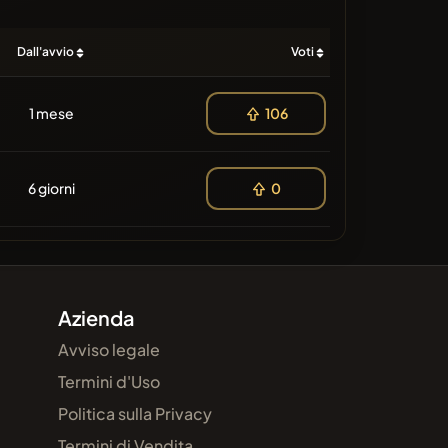
Dall'avvio
Voti
1 mese
106
6 giorni
0
Azienda
Avviso legale
Termini d'Uso
Politica sulla Privacy
i
Termini di Vendita