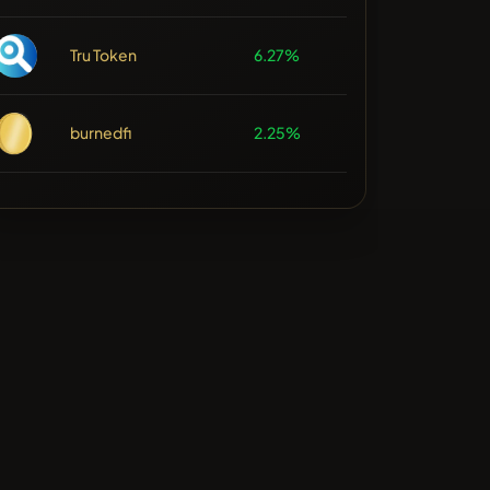
Tru Token
6.27%
burnedfi
2.25%