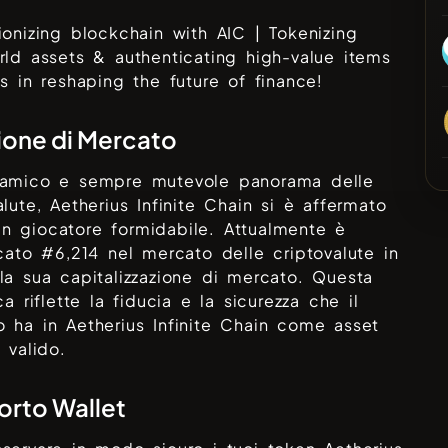
ionizing blockchain with AIC | Tokenizing
rld assets & authenticating high-value items
us in reshaping the future of finance!
ione di Mercato
namico e sempre mutevole panorama delle
alute,
Aetherius Infinite Chain
si è affermato
n giocatore formidabile. Attualmente è
icato #
6,214
nel mercato delle criptovalute in
la sua capitalizzazione di mercato. Questa
ica riflette la fiducia e la sicurezza che il
o ha in
Aetherius Infinite Chain
come asset
e valido.
rto Wallet