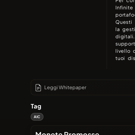
Per con
Infinit
portaf
Questi 
la gest
digital
support
livello
tuoi dis
Leggi Whitepaper
Tag
AIC
Monete Promosse