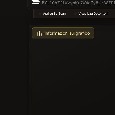
Categor
BYt1GhZfiWzynKc7WWo7y8kz38FR
Apri su SolScan
Visualizza Detentori
Più Votat
Informazioni sul grafico
Blacklis