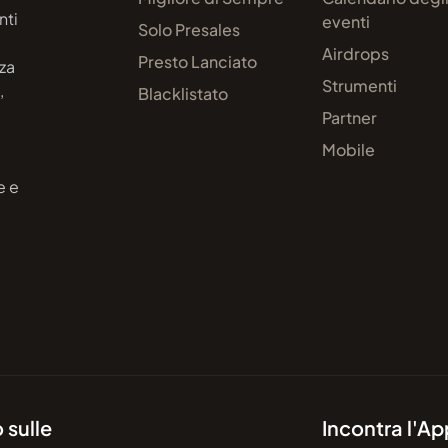
nti
eventi
Solo Presales
Airdrops
Presto Lanciato
zza
Strumenti
,
Blacklistato
Partner
Mobile
e e
 sulle
Incontra l'A