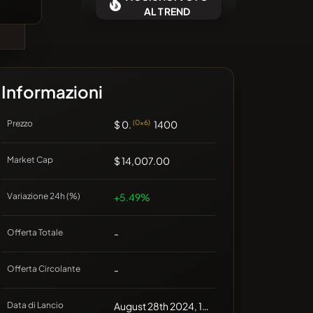
essuna moneta recente
AL TREND
Informazioni
Prezzo
$ 0.
(0x6)
1400
Market Cap
$ 14,007.00
Variazione 24h (%)
+5.49%
Offerta Totale
-
Offerta Circolante
-
Data di Lancio
August 28th 2024, 12:00