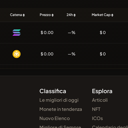
Catena
Prezzo
24h
Market Cap
$ 0.00
—%
$ 0
$ 0.00
—%
$ 0
Classifica
Esplora
Le migliori di oggi
Articoli
Monete in tendenza
NFT
Nuovo Elenco
ICOs
Migliore di Sempre
Calendario degl