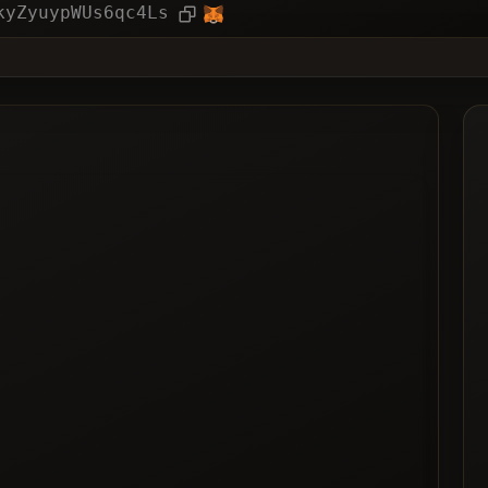
ie
Articolo
kyZyuypWUs6qc4Ls
❌N
i
tato