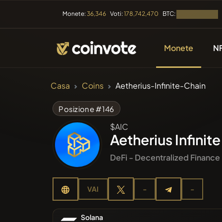
BTC:
Monete:
36,346
Voti:
178,742,470
Caricamento...
Monete
N
CRIPTOVALUTE
Casa
Coins
Aetherius-Infinite-Chain
Tutte le
Posizione #146
$AIC
Recente
Aetherius Infinit
DeFi - Decentralized Finance
Di tend
VAI
-
-
Presales
Solana