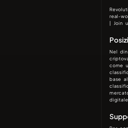
Revolut
real-wo
| Join 
Posiz
Nel di
criptov
come u
classif
base al
classif
mercat
digital
Suppo