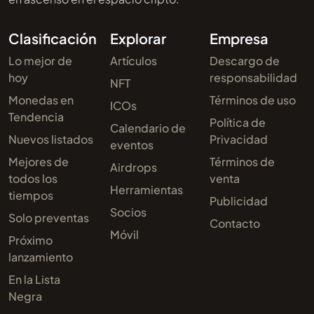
Clasificación
Explorar
Empresa
Lo mejor de
Artículos
Descargo de
hoy
responsabilidad
NFT
Monedas en
Términos de uso
ICOs
Tendencia
Política de
Calendario de
Nuevos listados
Privacidad
eventos
Mejores de
Términos de
Airdrops
todos los
venta
Herramientas
tiempos
Publicidad
Socios
Solo preventas
Contacto
Móvil
Próximo
lanzamiento
En la Lista
Negra