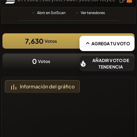
BÚSQUEDA
RECIENTE
Abrir en SolScan
Ver tenedores
❌No hay
monedas
recientes
7,630
Votos
AGREGA TU VOTO
0
AÑADIR VOTO DE
Votos
TENDENCIA
Información del gráfico