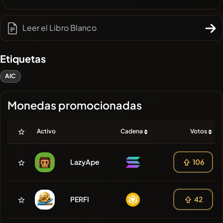
Leer el Libro Blanco
Etiquetas
AIC
Monedas promocionadas
Activo
Cadena
Votos
LazyApe
106
PERFI
42