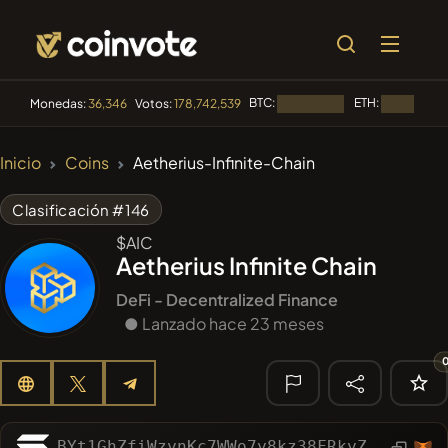
BTC:
ETH:
Monedas:
36,346
Votos:
178,742,539
Cargando...
Cargando...
🔥
Inicio
Coins
Aetherius-Infinite-Chain
TENDENCIA
#144
YellowCatz
YC
Clasificación #146
$AIC
#1
Algorithmic Trading H
Aetherius Infinite Chain
#102
POOPSIE
POOPSIE
DeFi - Decentralized Finance
● Lanzado hace 23 meses
#622
ATH
ATH
#556
Heap of hay
HAY
🔎
BYt1GhZfiWzynKc7WWo7y8kz38FRkyZyuypWUs6qc4Ls