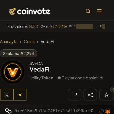
BTC:
ETH:
Kripto paralar:
36,346
Oylar:
178,743,456
Yükleniyor...
Yükleniyo
🔥 TRENDLER
Anasayfa
Coins
VedaFi
#2570
Mememania
MANIA
Sıralama #2,294
#276
FYRA
FYRA
$VEDA
VedaFi
#1884
PERFI
PEEFITOKEN
Utility Token
● 3 aylar önce başlatıldı
#3177
MEMBERBERRIES
MBERS
#2569
Boss cat
BCT
🔎 SON
ARAMA
0xe61BAa9b15cC4F1e715A11490ac903363b36Fff0