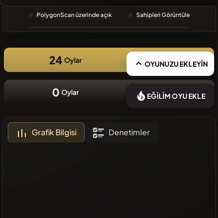
❌Son
PolygonScan üzerinde açık
Sahipleri Görüntüle
zamanlarda
eklenen
coin yok
24
Oylar
OYUNUZU EKLEYİN
0
Oylar
EĞİLİM OYU EKLE
Grafik Bilgisi
Denetimler