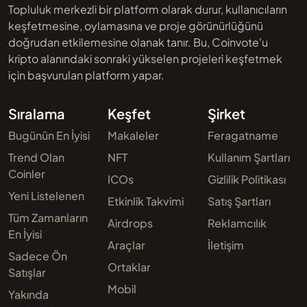
Topluluk merkezli bir platform olarak durur, kullanıcıların
keşfetmesine, oylamasına ve proje görünürlüğünü
doğrudan etkilemesine olanak tanır. Bu, Coinvote'u
kripto alanındaki sonraki yükselen projeleri keşfetmek
için başvurulan platform yapar.
Sıralama
Keşfet
Şirket
Bugünün En İyisi
Makaleler
Feragatname
Trend Olan
NFT
Kullanım Şartları
Coinler
ICOs
Gizlilik Politikası
Yeni Listelenen
Etkinlik Takvimi
Satış Şartları
Tüm Zamanların
Airdrops
Reklamcılık
En İyisi
Araçlar
İletişim
Sadece Ön
Ortaklar
Satışlar
Mobil
Yakında