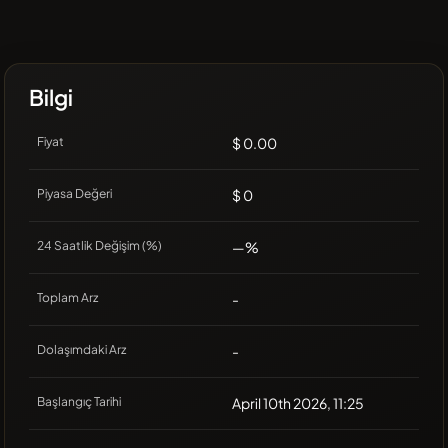
Bilgi
Fiyat
$ 0.00
Piyasa Değeri
$ 0
24 Saatlik Değişim (%)
—%
Toplam Arz
-
Dolaşımdaki Arz
-
Başlangıç Tarihi
April 10th 2026, 11:25