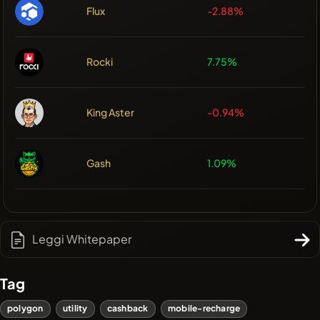
Flux
-2.88%
Rocki
7.75%
King Aster
-0.94%
Gash
1.09%
Leggi Whitepaper
Tag
polygon
utility
cashback
mobile-recharge