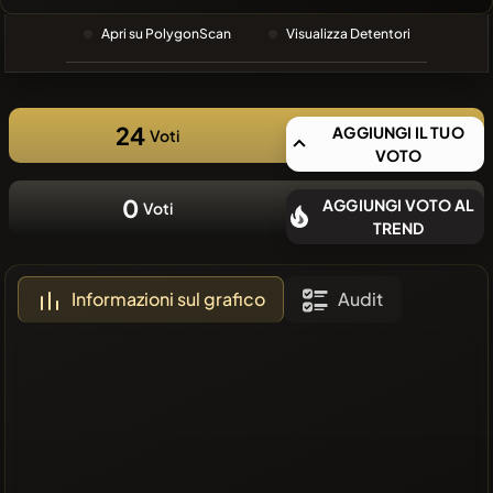
RECENTE
Apri su PolygonScan
Visualizza Detentori
❌Nessuna
moneta
recente
24
AGGIUNGI IL TUO
Voti
VOTO
0
AGGIUNGI VOTO AL
Voti
TREND
Informazioni sul grafico
Audit