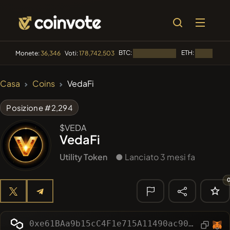
BTC:
ETH:
Monete:
36,346
Voti:
178,742,503
Caricamento...
Caricamento
🔥 DI
Casa
Coins
VedaFi
TENDENZA
#144
YellowCatz
YC
Posizione #2,294
#1
Algorithmic Trading H
$VEDA
VedaFi
#556
Heap of hay
HAY
Utility Token
● Lanciato 3 mesi fa
#278
FYRA
FYRA
#625
ATH
ATH
🔎 RICERCA
0xe61BAa9b15cC4F1e715A11490ac903363b36Fff0