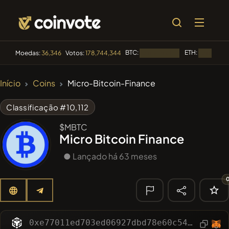
BTC:
ETH:
Moedas:
36,346
Votos:
178,744,344
Carregando...
Carregando
🔥
Início
Coins
Micro-Bitcoin-Finance
TENDÊNCIA
#100
POOPSIE
POOPSIE
Classificação #10,112
#253
SmartleCo
$MBTC
SLCT
Micro Bitcoin Finance
#1106
PERFI
PEEFITOKEN
● Lançado há 63 meses
#84
LIMOCOIN SWAP
LMCSW
#1
Algorithmic Trading H
🔎
0xe77011ed703ed06927dbd78e60c549bababf913e