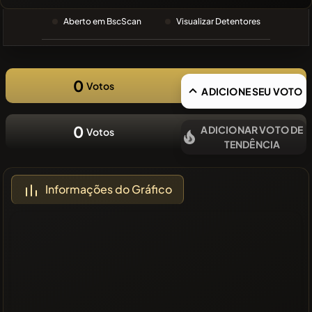
PESQUISA
RECENTE
Aberto em BscScan
Visualizar Detentores
❌Sem
moedas
recentes
0
Votos
ADICIONE SEU VOTO
0
ADICIONAR VOTO DE
Votos
TENDÊNCIA
Informações do Gráfico