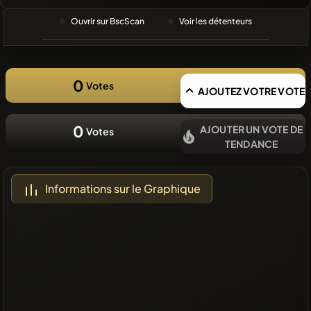
RECHERCHE
RÉCENTE
Ouvrir sur BscScan
Voir les détenteurs
❌Aucune
pièce
récente
0
Votes
AJOUTEZ VOTRE VOTE
0
AJOUTER UN VOTE DE
Votes
TENDANCE
Informations sur le Graphique