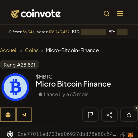
BTC:
ETH:
Pièces:
36,346
Votes:
178,743,472
Chargement...
Chargement
🔥
Accueil
Coins
Micro-Bitcoin-Finance
TENDANCE
#2491
Mememania
MANIA
Rang #28,831
#2871
MEMBERBERRIES
$MBTC
MBERS
Micro Bitcoin Finance
#276
FYRA
FYRA
● Lancé il y a 63 mois
#1849
PERFI
PEEFITOKEN
#2591
Boss cat
BCT
🔎
0xe77011ed703ed06927dbd78e60c549bababf913e