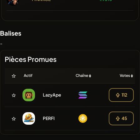
Balises
-
Pièces Promues
Actif
Chaîne
Votes
LazyApe
112
PERFI
45