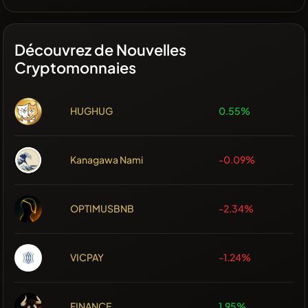
Découvrez de Nouvelles
Cryptomonnaies
HUGHUG
0.55%
Kanagawa Nami
-0.09%
OPTIMUSBNB
-2.34%
VICPAY
-1.24%
FINANCE
1.95%