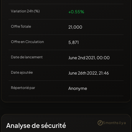
Variation 24h (%)
+0.55%
Offre Totale
21,000
Offre en Circulation
5,871
Date de lancement
June 2nd 2021, 00:00
Date ajoutée
June 26th 2022, 21:46
Répertorié par
Anonyme
5 months il y a
Analyse de sécurité