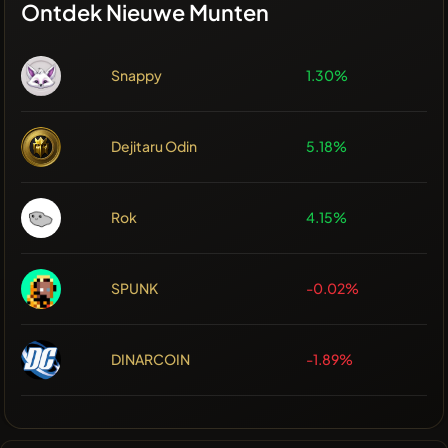
Ontdek Nieuwe Munten
Snappy
1.30%
Dejitaru Odin
5.18%
Rok
4.15%
SPUNK
-0.02%
DINARCOIN
-1.89%