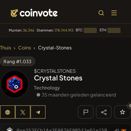
BTC:
ETH:
BNB
Munten:
36,346
Stemmen:
178,744,913
Laden...
Laden...
🔥 TRENDING
Thuis
Coins
Crystal-Stones
#1
Algorithmic Trading H
Rang #1,033
#140
YellowCatz
YC
$CRYSTALSTONES
Crystal Stones
#267
FYRA
FYRA
Technology
#56
● 35 maanden geleden gelanceerd
Akecoin
ACO
#98
POOPSIE
POOPSIE
🔎 RECENTE
ZOEKOPDRACHT
0xe252FCb1Aa2E0876E9B5f3eD1e15B9b4d11A0b00