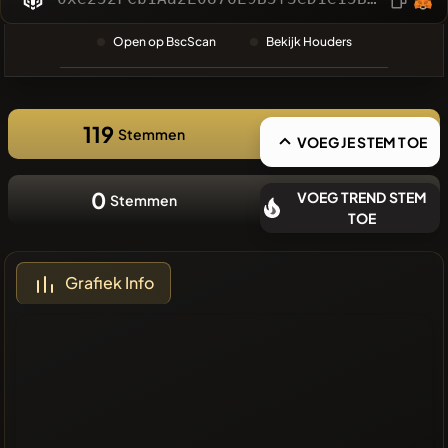
❌Geen
Open op BscScan
Bekijk Houders
recente
munten
119
Stemmen
VOEG JE STEM TOE
0
VOEG TREND STEM
Stemmen
TOE
Grafiek Info