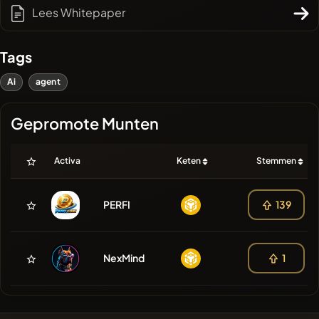
Lees Whitepaper
Tags
Ai
agent
Gepromote Munten
Activa
Keten
Stemmen
PERFI
139
NexMind
1