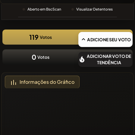
PESQUISA
RECENTE
Aberto em BscScan
Visualizar Detentores
❌Sem
moedas
recentes
119
Votos
ADICIONE SEU VOTO
0
ADICIONAR VOTO DE
Votos
TENDÊNCIA
Informações do Gráfico