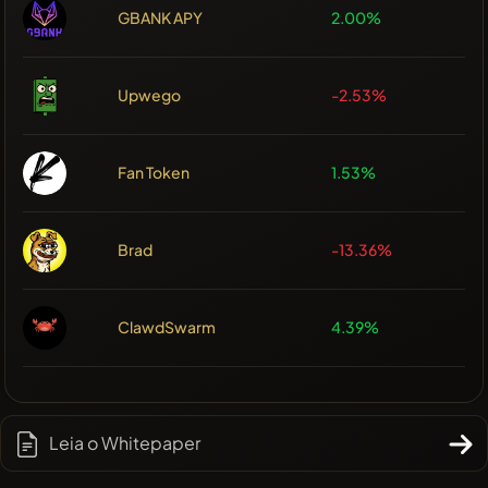
GBANK APY
2.00%
Upwego
-2.53%
Fan Token
1.53%
Brad
-13.36%
ClawdSwarm
4.39%
Leia o Whitepaper