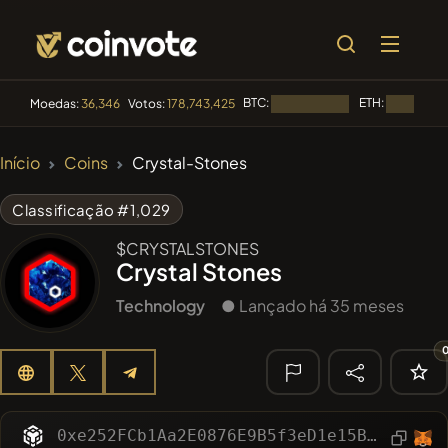
BTC:
ETH:
Moedas:
36,346
Votos:
178,743,425
Carregando...
Carregando
🔥
Início
Coins
Crystal-Stones
TENDÊNCIA
#2656
Mememania
MANIA
Classificação #1,029
#4004
MEMBERBERRIES
$CRYSTALSTONES
MBERS
Crystal Stones
#2569
Boss cat
BCT
Technology
● Lançado há 35 meses
#276
FYRA
FYRA
#619
ATH
ATH
🔎
0xe252FCb1Aa2E0876E9B5f3eD1e15B9b4d11A0b00