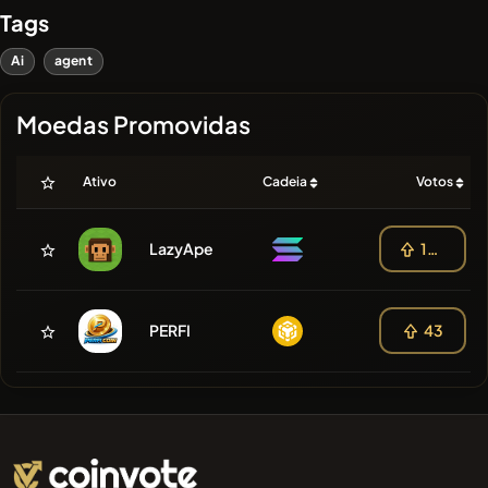
Tags
Ai
agent
Moedas Promovidas
Ativo
Cadeia
Votos
LazyApe
108
PERFI
43