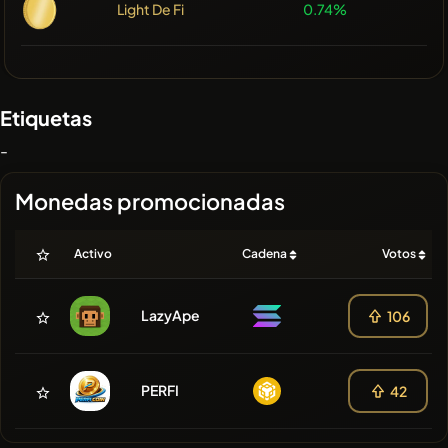
Light De Fi
0.74%
Etiquetas
-
Monedas promocionadas
Activo
Cadena
Votos
LazyApe
106
PERFI
42