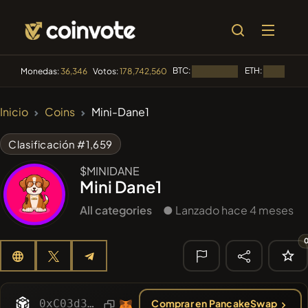
BTC:
ETH:
Monedas:
36,346
Votos:
178,742,560
Cargando...
Cargando..
🔥
Inicio
Coins
Mini-Dane1
TENDENCIA
#144
YellowCatz
YC
Clasificación #1,659
#1
Algorithmic Trading H
$MINIDANE
Mini Dane1
#102
POOPSIE
POOPSIE
All categories
● Lanzado hace 4 meses
#622
ATH
ATH
#556
Heap of hay
HAY
🔎
0xC03d30fE8115D61044C0313a0A58b614741aE85D
Comprar en PancakeSwap