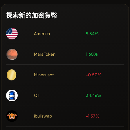
探索新的加密貨幣
America
9.84%
Mars Token
1.60%
Miner usdt
-0.50%
Oil
34.46%
ibullswap
-1.57%