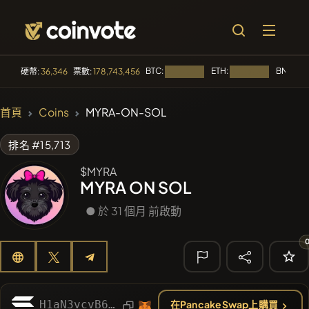
BTC:
ETH:
BNB:
硬幣:
36,346
票數:
178,743,456
正在載入...
正在載入...
正在
🔥 趨勢
首頁
Coins
MYRA-ON-SOL
#2570
Mememania
MANIA
排名 #15,713
#3177
MEMBERBERRIES
MBERS
$MYRA
MYRA ON SOL
#276
FYRA
FYRA
● 於 31 個月 前啟動
#1884
PERFI
PEEFITOKEN
#2569
Boss cat
BCT
🔎 最近的搜
尋
H1aN3vcvB68eaFPbMkoAss3vnfi4AhP5C2dpnrZzdBc7
在PancakeSwap上購買