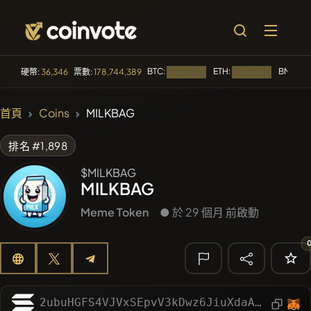
BTC:
ETH:
BNB:
硬幣:
36,346
票數:
178,744,389
正在載入...
正在載入...
正在
🔥 趨勢
首頁
Coins
MILKBAG
#84
LIMOCOIN SWAP
LM
排名 #1,898
#99
POOPSIE
POOPSIE
$MILKBAG
MILKBAG
#1
Algorithmic Trading H
Meme Token
● 於 29 個月 前啟動
#252
SmartleCo
SLCT
#1092
PERFI
PEEFITOKEN
🔎 最近的搜
尋
2ubuHGFS4VJVxSEpvV3kDwz6JiuXdaAoGMwrwYC87tp8