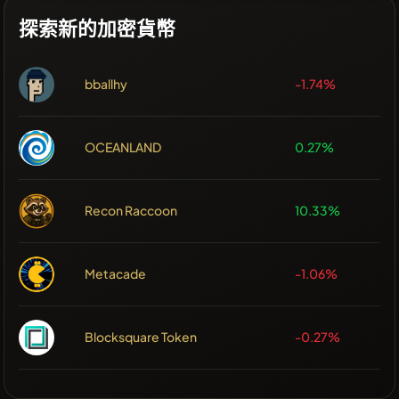
探索新的加密貨幣
bballhy
-1.74%
OCEANLAND
0.27%
Recon Raccoon
10.33%
Metacade
-1.06%
Blocksquare Token
-0.27%