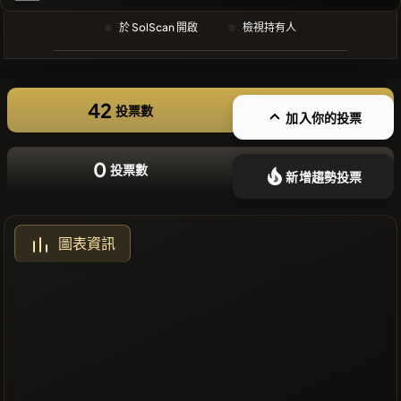
❌沒有近期
於 SolScan 開啟
檢視持有人
的幣種
42
投票數
加入你的投票
0
投票數
新增趨勢投票
圖表資訊