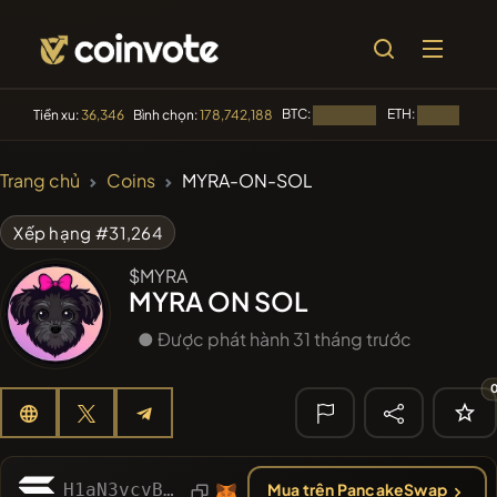
BTC:
ETH:
Tiền xu:
36,346
Bình chọn:
178,742,188
Đang tải...
Đang tải...
🔥 XU
Trang chủ
Coins
MYRA-ON-SOL
HƯỚNG
#255
SmartleCo
SLCT
Xếp hạng #31,264
#144
YellowCatz
$MYRA
YC
MYRA ON SOL
#2434
Myspace Coin
MYSPACE
● Được phát hành 31 tháng trước
#279
FYRA
FYRA
#277
Moon Highway
DRUMM
🔎 TÌM KIẾM
H1aN3vcvB68eaFPbMkoAss3vnfi4AhP5C2dpnrZzdBc7
Mua trên PancakeSwap