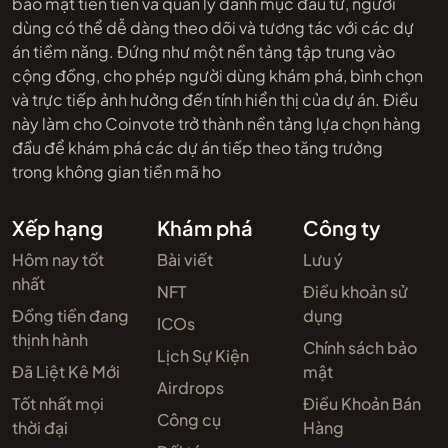
bảo mật tiên tiến và quản lý danh mục đầu tư, người
dùng có thể dễ dàng theo dõi và tương tác với các dự
án tiềm năng. Đứng như một nền tảng tập trung vào
cộng đồng, cho phép người dùng khám phá, bình chọn
và trực tiếp ảnh hưởng đến tính hiển thị của dự án. Điều
này làm cho Coinvote trở thành nền tảng lựa chọn hàng
đầu để khám phá các dự án tiếp theo tăng trưởng
trong không gian tiền mã ho
Xếp hạng
Khám phá
Công ty
Hôm nay tốt
Bài viết
Lưu ý
nhất
NFT
Điều khoản sử
Đồng tiền đang
dụng
ICOs
thịnh hành
Chính sách bảo
Lịch Sự Kiện
Đã Liệt Kê Mới
mật
Airdrops
Tốt nhất mọi
Điều Khoản Bán
Công cụ
thời đại
Hàng