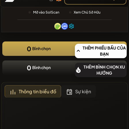
GẦN ĐÂY
❌Không có
Mở vào SolScan
Xem Chủ Sở Hữu
đồng tiền
mới gần đây
0
THÊM PHIẾU BẦU CỦA
Bình chọn
BẠN
0
THÊM BÌNH CHỌN XU
Bình chọn
HƯỚNG
Thông tin biểu đồ
Sự kiện