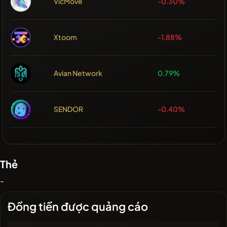
VicMove
-0.30%
Xtoom
-1.88%
Avian Network
0.79%
SENDOR
-0.40%
Thẻ
-
Đồng tiền được quảng cáo