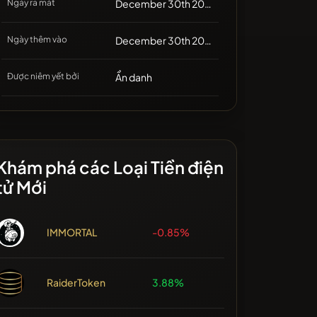
Ngày ra mắt
December 30th 2024, 20:31
Ngày thêm vào
December 30th 2024, 15:33
Được niêm yết bởi
Ẩn danh
Khám phá các Loại Tiền điện
tử Mới
IMMORTAL
-0.85%
RaiderToken
3.88%