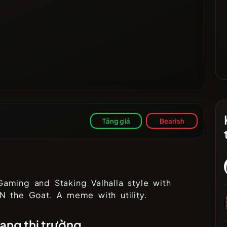
Tăng giá
Bearish
ả
aming and Staking Valhalla style with
N the Goat. A meme with utility.
ạng thị trường