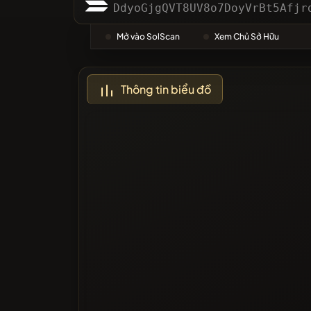
Danh m
DdyoGjgQVT8UV8o7DoyVrBt5Afjr
Mở vào SolScan
Xem Chủ Sở Hữu
Được Bì
Thông tin biểu đồ
Đã bị ch