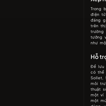
Trong b
điện t
đáng g
trên th
trường
tưởng 
như một
Hỗ tr
Để lưu
có thể
Sollet,
môi trư
thuật s
một ví
một mứ