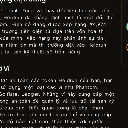
ối cảnh động và thay đổi liên tục của tiền
ử,
Heidrun
đã khẳng định mình là một đối thủ
ờm. Hiện nó đang được xếp hạng #
4,974
ị trường tiền điện tử dựa trên vốn hóa thị
 của mình. Xếp hạng này phản ánh sự tin
và niềm tin mà thị trường đặt vào
Heidrun
 tài sản kỹ thuật số tiềm năng.
ợ Ví
 trữ an toàn các token
Heidrun
của bạn, bạn
 sử dụng một loạt các ví như
Phantom,
 Solflare, Ledger
. Những ví này cung cấp một
ờng an toàn để quản lý và lưu trữ tài sản kỹ
ố của bạn. Điều quan trọng là phải chọn
 hỗ trợ loại tiền mã hóa cụ thể và cung cấp
c độ bảo mật cao, thân thiện với người