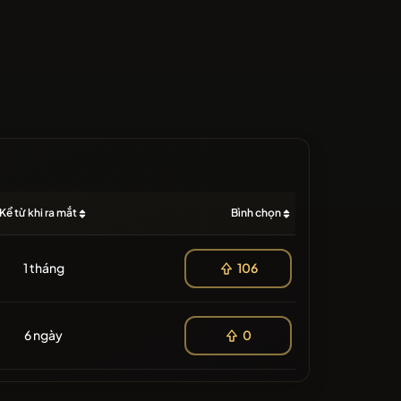
Kể từ khi ra mắt
Bình chọn
1 tháng
106
6 ngày
0