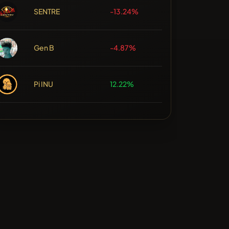
SENTRE
-13.24%
Gen B
-4.87%
Pi INU
12.22%