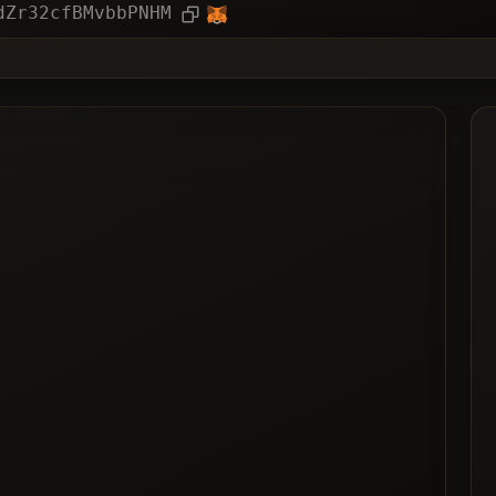
ục
Bài viết
dZr32cfBMvbbPNHM
❌Khôn
nh Chọn Nhiều Nhất
ặn