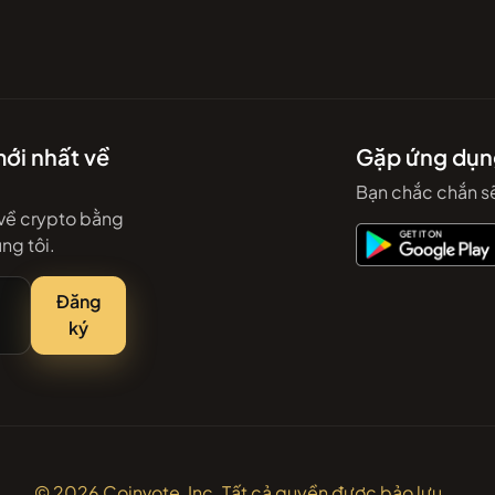
ới nhất về
Gặp ứng dụn
Bạn chắc chắn sẽ
 về crypto bằng
ng tôi.
Đăng
ký
© 2026 Coinvote, Inc. Tất cả quyền được bảo lưu.