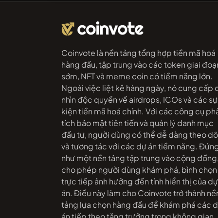
Coinvote là nền tảng tổng hợp tiền mã hoá
hàng đầu, tập trung vào các token giai đoạ
sớm, NFT và meme coin có tiềm năng lớn.
Ngoài việc liệt kê hàng ngày, nó cung cấp 
nhìn độc quyền về airdrops, ICOs và các sự
kiện tiền mã hoá chính. Với các công cụ ph
tích bảo mật tiên tiến và quản lý danh mục
đầu tư, người dùng có thể dễ dàng theo dõ
và tương tác với các dự án tiềm năng. Đứn
như một nền tảng tập trung vào cộng đồng
cho phép người dùng khám phá, bình chọn
trực tiếp ảnh hưởng đến tính hiển thị của dự
án. Điều này làm cho Coinvote trở thành nề
tảng lựa chọn hàng đầu để khám phá các 
án tiếp theo tăng trưởng trong không gian