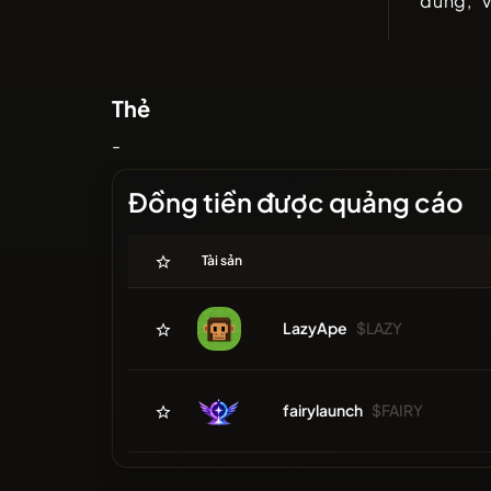
dùng, v
Thẻ
-
Đồng tiền được quảng cáo
Tài sản
LazyApe
$LAZY
fairylaunch
$FAIRY