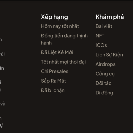
Xếp hạng
Khám phá
Hôm nay tốt nhất
Bài viết
Đồng tiền đang thịnh
NFT
n
hành
ICOs
Đã Liệt Kê Mới
cái
Lịch Sự Kiện
Tốt nhất mọi thời đại
Airdrops
ân
Chỉ Presales
Công cụ
Sắp Ra Mắt
i
Đối tác
g
Đã bị chặn
Di động
,
 và
n
dự