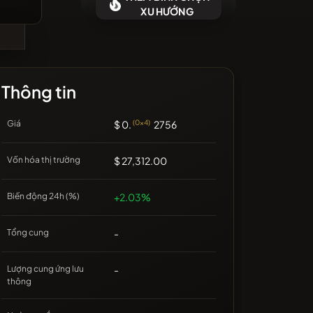
g có đồng tiền mới gần đây
XU HƯỚNG
Thông tin
Giá
$ 0.
(0x4)
2756
Vốn hóa thị trường
$ 27,312.00
Biến động 24h (%)
+2.03%
Tổng cung
-
Lượng cung ứng lưu
-
thông