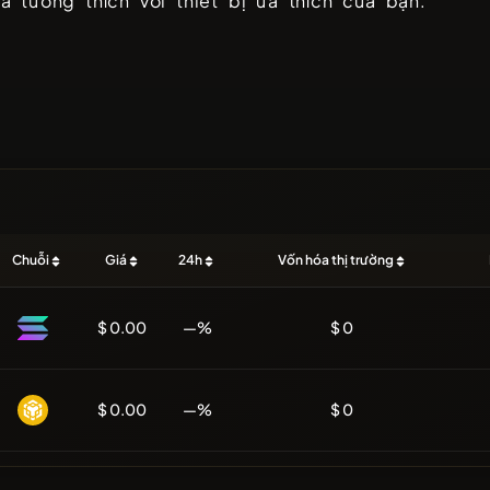
à tương thích với thiết bị ưa thích của bạn.
Chuỗi
Giá
24h
Vốn hóa thị trường
$ 0.00
—%
$ 0
$ 0.00
—%
$ 0