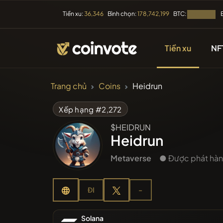
BTC:
Tiền xu:
36,346
Bình chọn:
178,742,199
Đang tải...
Tiền xu
NF
TIỀN ĐIỆN TỬ
Trang chủ
Coins
Heidrun
Tất cả cá
Xếp hạng #2,272
$HEIDRUN
Vừa được
Heidrun
Metaverse
● Được phát hành
Xu hướn
ĐI
-
Tiền bán
Solana