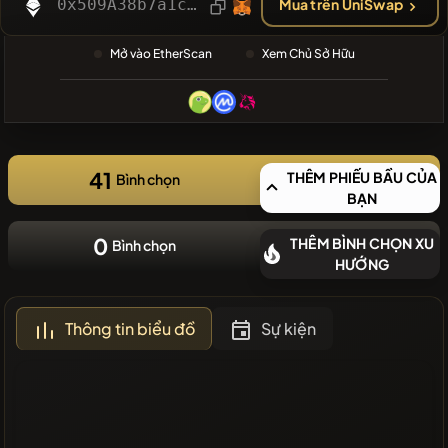
GẦN ĐÂY
0x509A38b7a1cC0dcd83Aa9d06214663D9eC7c7F4a
Mua trên UniSwap
❌Không có
Mở vào EtherScan
Xem Chủ Sở Hữu
đồng tiền
mới gần đây
41
THÊM PHIẾU BẦU CỦA
Bình chọn
BẠN
0
THÊM BÌNH CHỌN XU
Bình chọn
HƯỚNG
Thông tin biểu đồ
Sự kiện