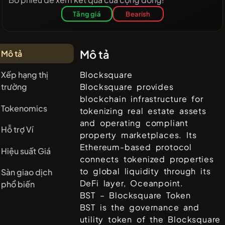
Tăng giá
Bearish
Mô tả
Mô tả
Xếp hạng thị
Blocksquare
trường
Blocksquare provides
blockchain infrastructure for
Tokenomics
tokenizing real estate assets
and operating compliant
Hỗ trợ Ví
property marketplaces. Its
Ethereum-based protocol
Hiệu suất Giá
connects tokenized properties
to global liquidity through its
Sàn giao dịch
DeFi layer, Oceanpoint.
phổ biến
BST – Blocksquare Token
BST is the governance and
utility token of the Blocksquare