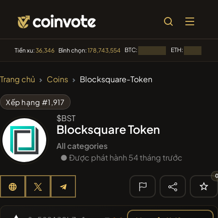
BTC:
ETH:
Tiền xu:
36,346
Bình chọn:
178,743,554
Đang tải...
Đang tải...
🔥 XU
Trang chủ
Coins
Blocksquare-Token
HƯỚNG
#2109
Mememania
MANIA
Xếp hạng #1,917
$BST
#2438
MEMBERBERRIES
MBERS
Blocksquare Token
#2299
Boss cat
BCT
All categories
● Được phát hành 54 tháng trước
#84
LIMOCOIN SWAP
LMCSW
#608
ATH
ATH
🔎 TÌM KIẾM