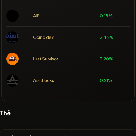
AIR
0.15%
Coinbidex
2.46%
Last Survivor
2.20%
Ara Blocks
0.21%
Thẻ
-