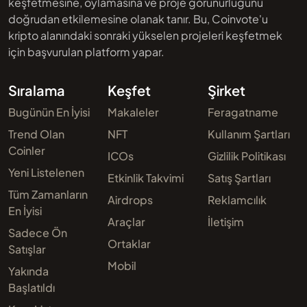
keşfetmesine, oylamasına ve proje görünürlüğünü
doğrudan etkilemesine olanak tanır. Bu, Coinvote'u
kripto alanındaki sonraki yükselen projeleri keşfetmek
için başvurulan platform yapar.
Sıralama
Keşfet
Şirket
Bugünün En İyisi
Makaleler
Feragatname
Trend Olan
NFT
Kullanım Şartları
Coinler
ICOs
Gizlilik Politikası
Yeni Listelenen
Etkinlik Takvimi
Satış Şartları
Tüm Zamanların
Airdrops
Reklamcılık
En İyisi
Araçlar
İletişim
Sadece Ön
Ortaklar
Satışlar
Mobil
Yakında
Başlatıldı