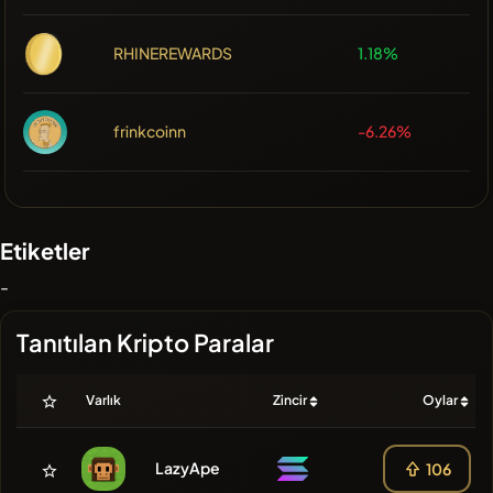
RHINEREWARDS
1.18%
frinkcoinn
-6.26%
Etiketler
-
Tanıtılan Kripto Paralar
Varlık
Zincir
Oylar
LazyApe
106