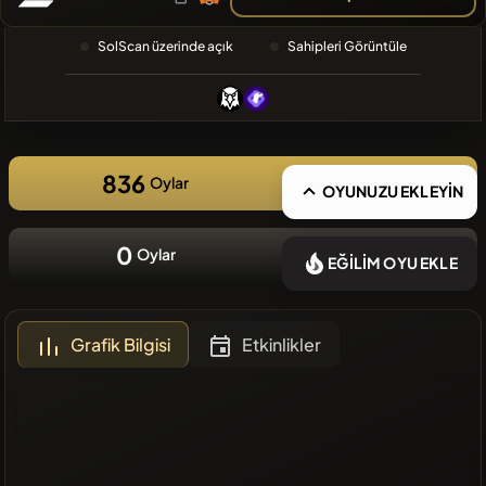
❌Son
SolScan üzerinde açık
Sahipleri Görüntüle
zamanlarda
eklenen
coin yok
836
Oylar
OYUNUZU EKLEYİN
0
Oylar
EĞİLİM OYU EKLE
Grafik Bilgisi
Etkinlikler