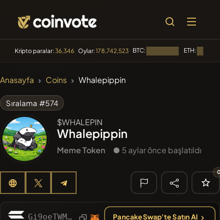
BTC:
ETH:
Kripto paralar:
36,346
Oylar:
178,742,523
Yükleniyor...
Yükleniyo
🔥 TRENDLER
Anasayfa
Coins
Whalepippin
#144
YellowCatz
YC
Sıralama #574
#1
Algorithmic Trading H
$WHALEPIN
Whalepippin
#102
POOPSIE
POOPSIE
Meme Token
● 5 aylar önce başlatıldı
#556
Heap of hay
HAY
#278
FYRA
FYRA
🔎 SON
ARAMA
Gi9oeTWMY5NDrhfMm6DrFXk7z1Gj1nxsP9RB58uHpump
PancakeSwap'te Satın Al