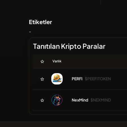
Etiketler
-
Tanıtılan Kripto Paralar
Varlık
PERFI
$PEEFITOKEN
NexMind
$NEXMIND