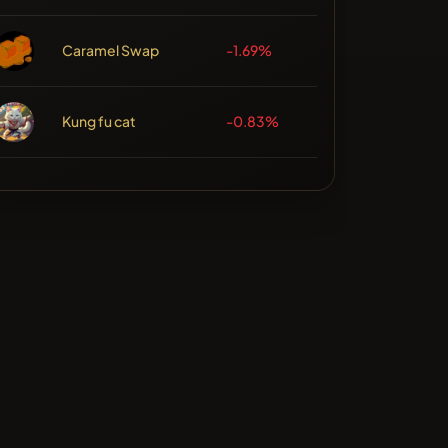
Caramel Swap
-1.69%
Kung fu cat
-0.83%