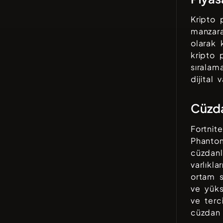
Kripto 
manzar
olarak 
kripto 
sıralam
dijital 
Cüzd
Fortnite
Phantom
cüzdanla
varlıkl
ortam s
ve yüks
ve terc
cüzdan