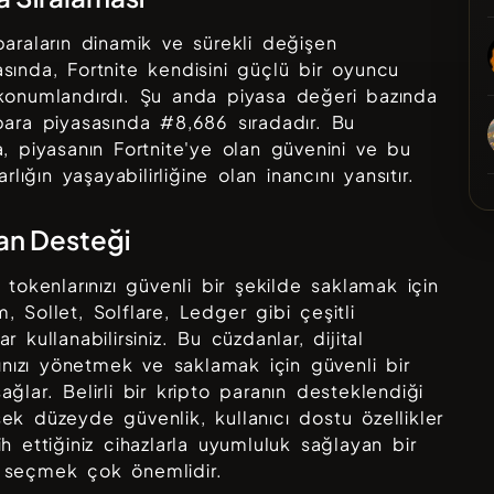
paraların dinamik ve sürekli değişen
asında,
Fortnite
kendisini güçlü bir oyuncu
konumlandırdı. Şu anda piyasa değeri bazında
para piyasasında #
8,686
sıradadır. Bu
a, piyasanın
Fortnite
'ye olan güvenini ve bu
varlığın yaşayabilirliğine olan inancını yansıtır.
an Desteği
tokenlarınızı güvenli bir şekilde saklamak için
, Sollet, Solflare, Ledger
gibi çeşitli
r kullanabilirsiniz. Bu cüzdanlar, dijital
arınızı yönetmek ve saklamak için güvenli bir
ağlar. Belirli bir kripto paranın desteklendiği
ek düzeyde güvenlik, kullanıcı dostu özellikler
ih ettiğiniz cihazlarla uyumluluk sağlayan bir
 seçmek çok önemlidir.