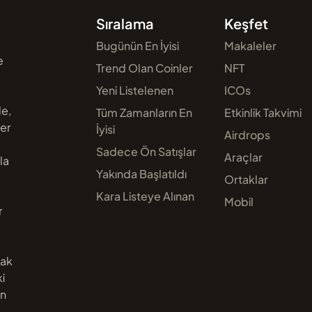
Sıralama
Keşfet
Bugünün En İyisi
Makaleler
e
Trend Olan Coinler
NFT
Yeni Listelenen
ICOs
de,
Tüm Zamanların En
Etkinlik Takvimi
ler
İyisi
Airdrops
Sadece Ön Satışlar
Araçlar
la
Yakında Başlatıldı
Ortaklar
Kara Listeye Alınan
Mobil
r
nak
i
an