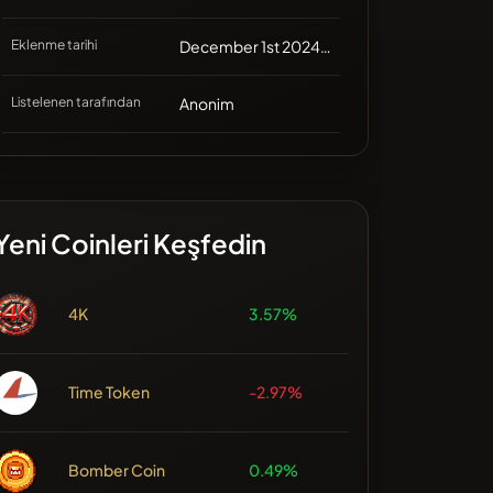
Eklenme tarihi
December 1st 2024, 05:39
Listelenen tarafından
Anonim
Yeni Coinleri Keşfedin
4K
3.57%
Time Token
-2.97%
Bomber Coin
0.49%