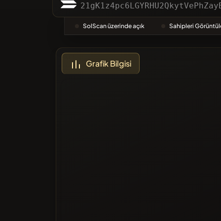
Kategori
21gK1z4pc6LGYRHU2QkytVePhZay
SolScan üzerinde açık
Sahipleri Görüntül
En Çok O
Grafik Bilgisi
Kara Lis