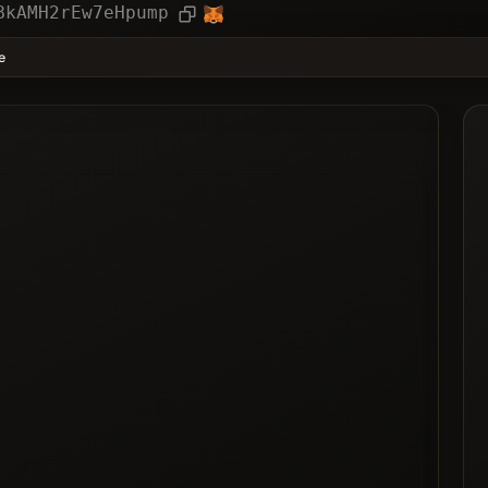
ler
Makale
BkAMH2rEw7eHpump
❌Son z
e
y Alan
teye Alınan