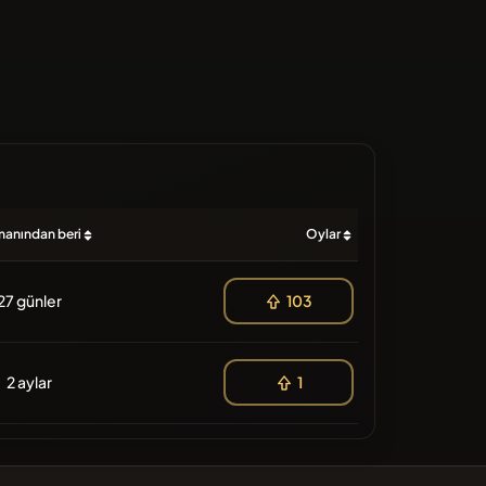
anından beri
Oylar
27 günler
103
2 aylar
1