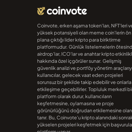
Coinvote, erken aşama token'ları, NFT'leri v
yüksek potansiyeli olan meme coin'lerin ön
plana çıktığı lider kripto para biriktirme
platformudur. Günlük listelemelerin ötesin
airdrop'lar, ICO'lar ve anahtar kripto etkinlik
hakkında özel içgörüler sunar. Gelişmiş
güvenlik analizi ve portföy yönetim araçlarıy
kullanıcılar, gelecek vaat eden projeleri
sorunsuz bir şekilde takip edebilir ve onlarla
etkileşime geçebilirler. Topluluk merkezli bi
platform olarak durur, kullanıcıların
keşfetmesine, oylamasına ve proje
görünürlüğünü doğrudan etkilemesine ola
tanır. Bu, Coinvote'u kripto alanındaki sonrak
yükselen projeleri keşfetmek için başvurul
platform yapar.