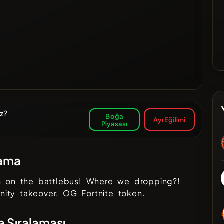
uz?
Boğa
Ayı Eğilimi
Piyasası
lama
n on the battlebus! Where we dropping?!
ity takeover, OG Fortnite token.
a Sıralaması