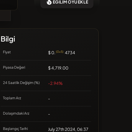
EĞİLİM OYU EKLE
amanlarda eklenen coin yok
Bilgi
Fiyat
$ 0.
(0x5)
4734
Piyasa Değeri
$ 4,719.00
24 Saatlik Değişim (%)
-2.94%
Toplam Arz
-
Dolaşımdaki Arz
-
Başlangıç Tarihi
July 27th 2024, 06:37