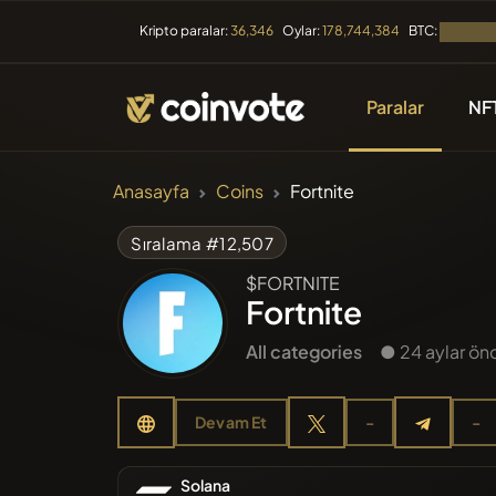
BTC:
Kripto paralar:
36,346
Oylar:
178,744,384
Yükleniyor
Paralar
NF
KRIPTO PARALAR
Anasayfa
Coins
Fortnite
Tüm Coin
Sıralama #12,507
$FORTNITE
Son Ekle
Fortnite
All categories
● 24 aylar önc
Trendler
Devam Et
-
-
Ön Satış
Solana