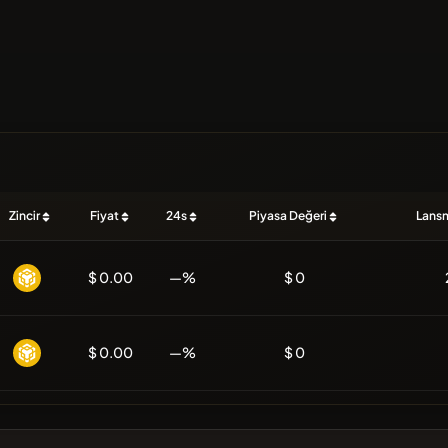
Zincir
Fiyat
24s
Piyasa Değeri
Lansm
$ 0.00
—%
$ 0
$ 0.00
—%
$ 0