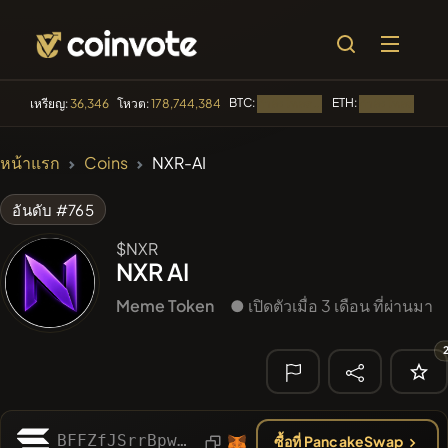
BTC:
ETH:
B
เหรียญ:
36,346
โหวต:
178,744,384
กำลังโหลด...
กำลังโหลด...
🔥 ที่กำลังเป็น
หน้าแรก
Coins
NXR-AI
ที่นิยม
#84
LIMOCOIN SWAP
LM
อันดับ #765
#99
POOPSIE
$NXR
POOPSIE
NXR AI
#1
Algorithmic Trading H
Meme Token
● เปิดตัวเมื่อ 3 เดือน ที่ผ่านมา
#252
SmartleCo
SLCT
#1092
PERFI
PEEFITOKEN
🔎 การค้นหา
BFFZfJSrrBpwuKugv9Y52XMuwXy4YaWXJnCT49dkpump
ซื้อที่ PancakeSwap