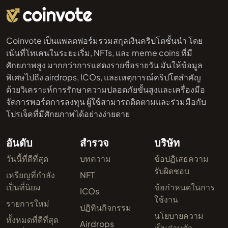
Coinvote เป็นแพลตฟอร์มรวมสกุลเงินคริปโตชั้นนำ โดย
เน้นที่โทเคนในระยะเริ่ม, NFTs, และ meme coins ที่มี
ศักยภาพสูง มากกว่าการแสดงรายชื่อรายวัน มันให้ข้อมูล
พิเศษไปถึง airdrops, ICOs, และเหตุการณ์คริปโตสำคัญ
ด้วยวิเคราะห์การรักษาความปลอดภัยขั้นสูงและเครื่องมือ
จัดการพอร์ตการลงทุน ผู้ใช้สามารถติดตามและร่วมมือกับ
โปรเจ็คที่มีศักยภาพได้อย่างง่ายดาย
อันดับ
สำรวจ
บริษัท
วันนี้ที่ดีที่สุด
บทความ
ข้อปฏิเสธความ
รับผิดชอบ
เหรียญที่กำลัง
NFT
เป็นที่นิยม
ข้อกำหนดในการ
ICOs
ใช้งาน
รายการใหม่
ปฏิทินกิจกรรม
นโยบายความ
ทั้งหมดที่ดีที่สุด
Airdrops
เป็นส่วนตัว