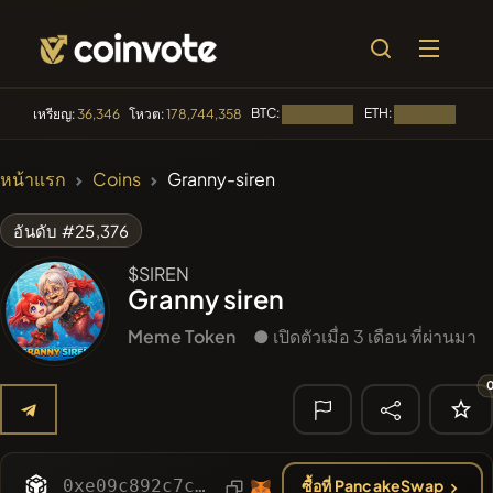
BTC:
ETH:
BN
เหรียญ:
36,346
โหวต:
178,744,358
กำลังโหลด...
กำลังโหลด...
🔥 ที่กำลังเป็น
หน้าแรก
Coins
Granny-siren
ที่นิยม
#100
POOPSIE
POOPSIE
อันดับ #25,376
#84
LIMOCOIN SWAP
$SIREN
LMCSW
Granny siren
#253
SmartleCo
SLCT
Meme Token
● เปิดตัวเมื่อ 3 เดือน ที่ผ่านมา
#1106
PERFI
PEEFITOKEN
#1
Algorithmic Trading H
🔎 การค้นหา
0xe09c892c7c8bfabd59f4c2bdfa8a06761abf3f00
ซื้อที่ PancakeSwap