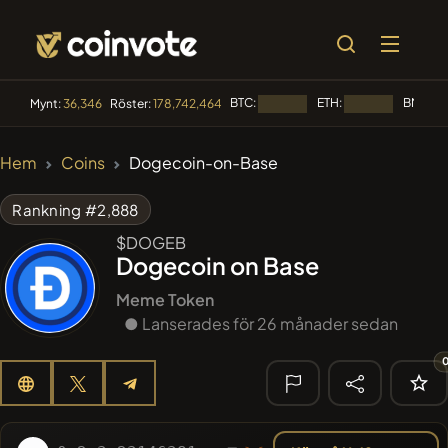
BTC:
ETH:
BNB:
Mynt:
36,346
Röster:
178,742,464
Laddar...
Laddar...
La
🔥
Hem
Coins
Dogecoin-on-Base
TRENDANDE
#144
YellowCatz
YC
Rankning #2,888
$DOGEB
#1
Algorithmic Trading H
Dogecoin on Base
#1397
BullSync
BULLSYNC
Meme Token
● Lanserades för 26 månader sedan
#277
FYRA
FYRA
#61
Akecoin
ACO
🔎 SENASTE