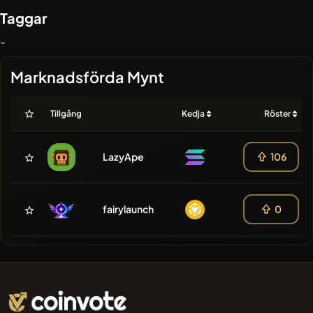
Taggar
-
Marknadsförda Mynt
Tillgång
Kedja
Röster
LazyApe
106
fairylaunch
0