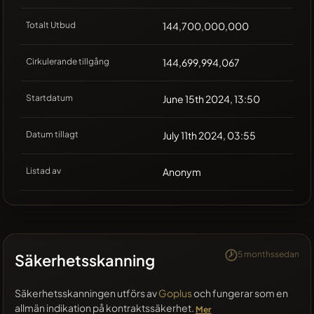
Totalt Utbud
144,700,000,000
Cirkulerande tillgång
144,699,994,067
Startdatum
June 15th 2024, 13:50
Datum tillagt
July 11th 2024, 03:55
Listad av
Anonym
5 monthssedan
Säkerhetsskanning
Säkerhetsskanningen utförs av
Goplus
och fungerar som en
allmän indikation på kontraktssäkerhet.
Mer