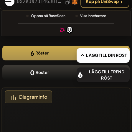
SÖKNING
0x2e3a23146381c33381af97e6268c6344ae8a68e5
Köp på UniSwap
❌Inga
Öppna på BaseScan
Visa Innehavare
nyliga mynt
6
Röster
LÄGG TILL DIN RÖST
0
LÄGG TILL TREND
Röster
RÖST
Diagraminfo