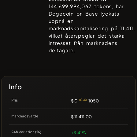
144,699,994,067
tokens, har
Dogecoin on Base
lyckats
uppnå en
marknadskapitalisering på
11,411
,
vilket återspeglar det starka
intresset från marknadens
deltagare.
Info
Pris
$ 0.
(0x6)
1050
Marknadsvärde
$ 11,411.00
24h Variation (%)
+3.41%