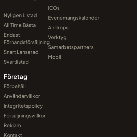
ICOs
Nyligen Listad
Evenemangskalender
All Time Bästa
Airdrops
Endast
Verktyg
Förhandsförsäljning
Samarbetspartners
Snart Lanserad
Mobil
Svartlistad
Företag
Förbehåll
Användarvillkor
Integritetspolicy
Försäljningsvillkor
Reklam
Kontakt