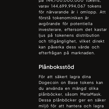
på
144,700,000,000
tokens,
varav
144,699,994,067
tokens
för närvarande är i omlopp. Att
förstå tokenominiken är
avgörande för potentiella
investerare, eftersom det kastar
ljus på tokenens distribution
och tillgänglighet, vilket direkt
kan påverka dess värde och
efterfrågan på marknaden.
Plånboksstöd
För att säkert lagra dina
Dogecoin on Base
tokens kan
du använda en mängd olika
plånböcker, såsom
MetaMask
.
Dessa plånböcker ger en säker
miljö för att hantera och lagra