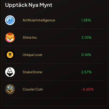
Upptäck Nya Mynt
Artificial Intelligence
1.28%
Shina Inu
3.01%
Unique Love
0.16%
StakeStone
2.57%
Courier Coin
-5.65%