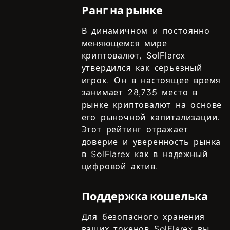
Ранг на рынке
В динамичном и постоянно
меняющемся мире
криптовалют,
SolFlarex
утвердился как серьезный
игрок. Он в настоящее время
занимает
28,735
место в
рынке криптовалют на основе
его рыночной капитализации.
Этот рейтинг отражает
доверие и уверенность рынка
в
SolFlarex
как в надежный
цифровой актив.
Поддержка кошелька
Для безопасного хранения
ваших токенов
SolFlarex
вы