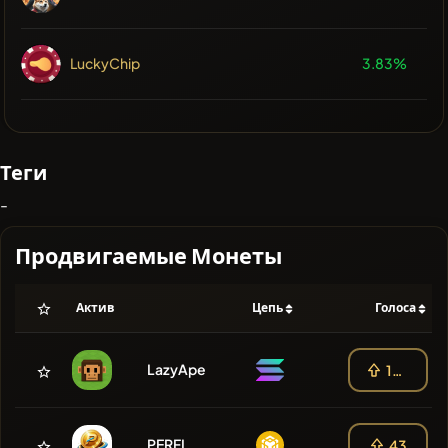
LuckyChip
3.83%
Теги
-
Продвигаемые Монеты
Актив
Цепь
Голоса
LazyApe
108
PERFI
43