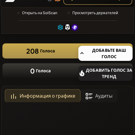
ПОИСК
❌Нет
Открыть на SolScan
Просмотреть держателей
недавних
монет
208
ДОБАВЬТЕ ВАШ
Голоса
ГОЛОС
0
ДОБАВИТЬ ГОЛОС ЗА
Голоса
ТРЕНД
Информация о графике
Аудиты