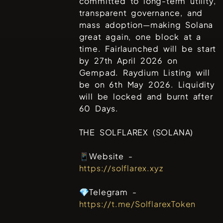
committed to long-term utility,
transparent governance, and
mass adoption—making Solana
great again, one block at a
time. Fairlaunched will be start
by 27th April 2026 on
Gempad. Raydium Listing will
be on 6th May 2026. Liquidity
will be locked and burnt after
60 Days.
THE SOLFLAREX (SOLANA)
📱Website -
https://solflarex.xyz
💎Telegram -
https://t.me/SolflarexToken