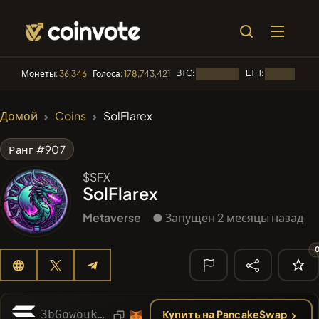
BTC:
ETH:
Монеты:
36,346
Голоса:
178,743,421
Загрузка...
Загрузка...
🔥 ТРЕНДЫ
Домой
Coins
SolFlarex
#2656
Mememania
MANIA
Ранг #907
#4004
MEMBERBERRIES
MBERS
$SFX
SolFlarex
#2569
Boss cat
BCT
Metaverse
● Запущен 2 месяцы назад
#276
FYRA
FYRA
#619
ATH
ATH
🔎
НЕДАВНИЙ
3bGowoukrSFyTAbLeQeLJWdsdEXbNzcFavrKTPhEjTew
Купить на PancakeSwap