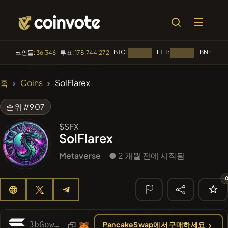
BTC:
ETH:
BNB:
코인들:
36,346
투표:
178,744,272
로딩 중...
로딩 중...
로딩 
🔥 트렌딩
홈
Coins
SolFlarex
#100
POOPSIE
POOPSIE
순위 #907
#253
SmartleCo
SLCT
$SFX
SolFlarex
#1
Algorithmic Trading H
Metaverse
● 2 개월 전에 시작됨
#84
LIMOCOIN SWAP
LMCSW
#1367
PERFI
PEEFITOKEN
🔎 최근 검색
3bGowoukrSFyTAbLeQeLJWdsdEXbNzcFavrKTPhEjTew
PancakeSwap에서 구매하세요