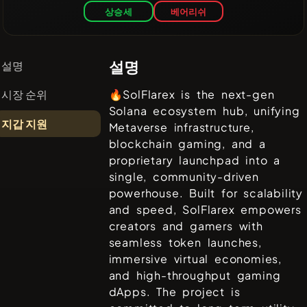
상승세
베어리쉬
설명
설명
시장 순위
🔥SolFlarex is the next-gen
Solana ecosystem hub, unifying
지갑 지원
Metaverse infrastructure,
blockchain gaming, and a
proprietary launchpad into a
single, community-driven
powerhouse. Built for scalability
and speed, SolFlarex empowers
creators and gamers with
seamless token launches,
immersive virtual economies,
and high-throughput gaming
dApps. The project is