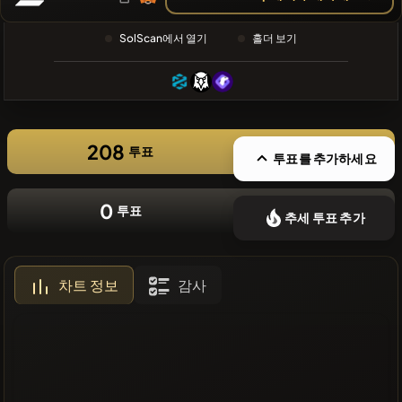
❌최근 코인
없음
SolScan에서 열기
홀더 보기
208
투표
투표를 추가하세요
0
투표
추세 투표 추가
차트 정보
감사