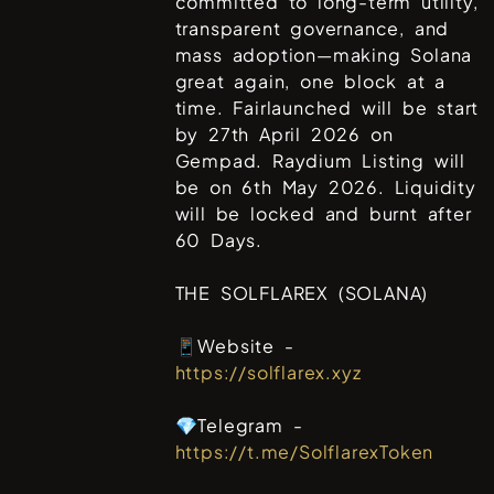
committed to long-term utility,
transparent governance, and
mass adoption—making Solana
great again, one block at a
time. Fairlaunched will be start
by 27th April 2026 on
Gempad. Raydium Listing will
be on 6th May 2026. Liquidity
will be locked and burnt after
60 Days.
THE SOLFLAREX (SOLANA)
📱Website -
https://solflarex.xyz
💎Telegram -
https://t.me/SolflarexToken