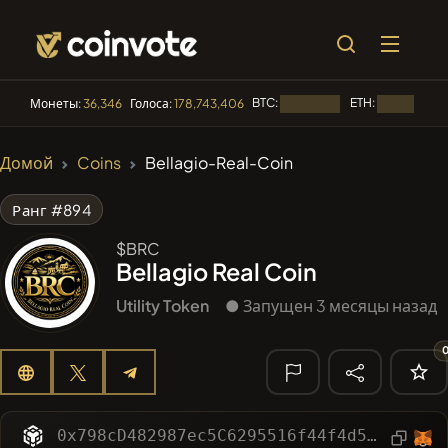
BTC:
ETH:
Монеты:
36,346
Голоса:
178,743,406
Загрузка...
Загрузка...
🔥 ТРЕНДЫ
Домой
Coins
Bellagio-Real-Coin
#3816
Boss cat
BCT
Ранг #894
#2654
Mememania
MANIA
$BRC
Bellagio Real Coin
#277
FYRA
FYRA
Utility Token
● Запущен 3 месяцы назад
#619
ATH
ATH
#143
YellowCatz
YC
🔎
НЕДАВНИЙ
0x798cD482987ec5C6295516f44f4d505e7C748561