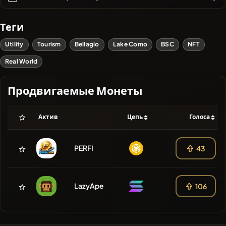
Теги
Utility
Tourism
Bellagio
Lake Como
BSC
NFT
Real World
Продвигаемые Монеты
Актив
Цепь
Голоса
PERFI
43
LazyApe
106