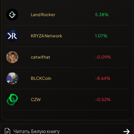
Land Rocker
5.38%
KRYZA Network
1.07%
catwifhat
-0.09%
BLCKCoin
-8.64%
CZW
-0.52%
Читать Белую книгу