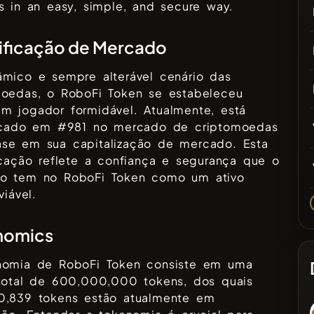
s in an easy, simple, and secure way.
ificação de Mercado
âmico e sempre alterável cenário das
moedas, o
RoboFi Token
se estabeleceu
m jogador formidável. Atualmente, está
ficado em #
981
no mercado de criptomoedas
se em sua capitalização de mercado. Esta
icação reflete a confiança e segurança que o
do tem no
RoboFi Token
como um ativo
viável.
nomics
nomia de
RoboFi Token
consiste em uma
total de
600,000,000
tokens, dos quais
0,839
tokens estão atualmente em