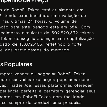
ço de
RoboFi Token
está atualmente em
2
, tendo experimentado uma variação de
%
nas últimas 24 horas. O volume de
ação para este período está em
684
. Com
necimento circulante de
509,920,839
tokens,
 Token
conseguiu alcançar uma capitalização
rcado de
15,072,405
, refletindo o forte
se dos participantes do mercado.
s Populares
omprar, vender ou negociar
RoboFi Token
,
ode usar várias exchanges populares como
wap, Trader Joe
. Essas plataformas oferecem
periência perfeita e permitem gerenciar seus
imentos em
RoboFi Token
com facilidade.
-se sempre de conduzir uma pesquisa