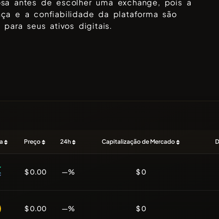
osa antes de escolher uma exchange, pois a
nça e a confiabilidade da plataforma são
s para seus ativos digitais.
a
Preço
24h
Capitalização de Mercado
D
$ 0.00
—%
$ 0
$ 0.00
—%
$ 0