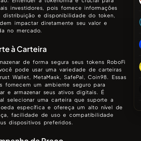
ção. Entender a tokenomia é crucial para
ais investidores, pois fornece informações
 distribuição e disponibilidade do token,
dem impactar diretamente seu valor e
a no mercado.
te à Carteira
rmazenar de forma segura seus tokens
RoboFi
 você pode usar uma variedade de carteiras
Trust Wallet, MetaMask, SafePal, Coin98
. Essas
ras fornecem um ambiente seguro para
ar e armazenar seus ativos digitais. É
al selecionar uma carteira que suporte a
moeda específica e ofereça um alto nível de
ça, facilidade de uso e compatibilidade
s dispositivos preferidos.
mpenho de Preço