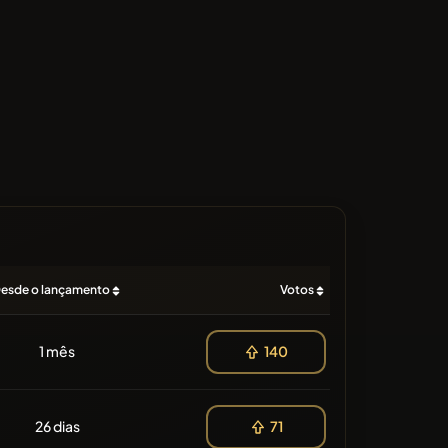
esde o lançamento
Votos
1 mês
140
26 dias
71