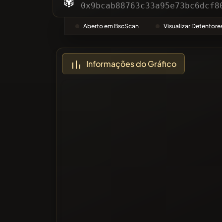
Categor
0x9bcab88763c33a95e73bc6dcf8
Aberto em BscScan
Visualizar Detentore
Mais vo
Informações do Gráfico
Lista Ne