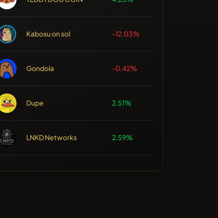
Kabosu on sol
-12.03%
Gondola
-0.42%
Dupe
2.51%
LNKD Networks
2.59%