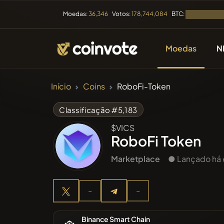
BTC:
Moedas:
36,346
Votos:
178,744,084
Carregando..
Moedas
N
CRIPTOMOEDAS
Início
Coins
RoboFi-Token
Todas a
Classificação #5,183
$VICS
Recente
RoboFi Token
Marketplace
● Lançado há
Tendênc
-
-
Pré-ven
Binance Smart Chain