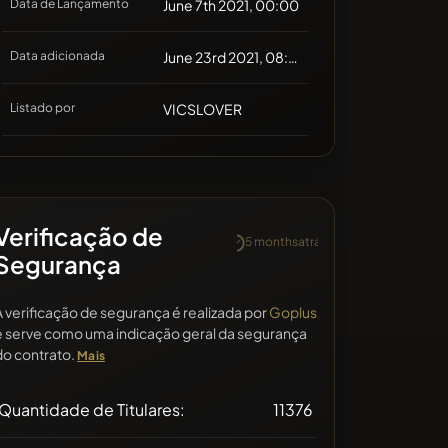
Data de Lançamento
June 7th 2021, 00:00
Data adicionada
June 23rd 2021, 08:01
Listado por
VICSLOVER
Verificação de
5 monthsatrás
Segurança
A verificação de segurança é realizada por
Goplus
e serve como uma indicação geral da segurança
do contrato.
Mais
Quantidade de Titulares:
11376