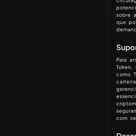
circula
potenci
sobre a
que po
demand
Supor
Para a
Token
,
como
cartei
gerenci
essenci
cripto
seguran
com seu
Dese