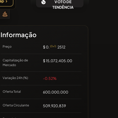
ap
VOTO DE
Sem moedas recentes
TENDÊNCIA
Informação
Preço
$ 0.
(0x1)
2512
Capitalização de
$ 15,072,405.00
Mercado
Variação 24h (%)
-0.52%
Oferta Total
600,000,000
Oferta Circulante
509,920,839