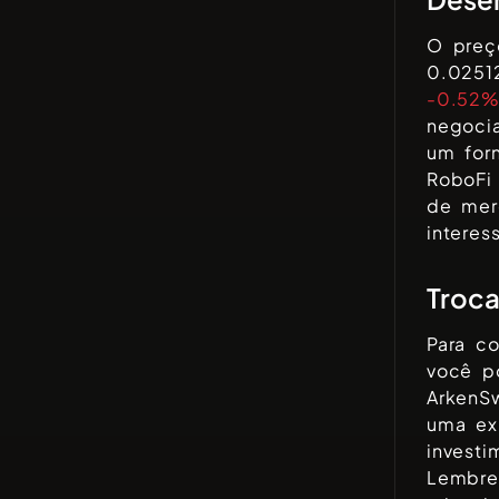
O pre
0.0251
-0.52
negoci
um for
RoboFi
de me
interes
Troca
Para c
você p
ArkenS
uma ex
invest
Lembre