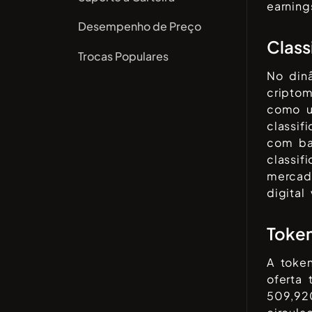
earning
Desempenho de Preço
Class
Trocas Populares
No din
cripto
como u
classi
com ba
classif
merca
digital 
Toke
A toke
oferta 
509,92