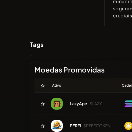
minuci
segura
cruciai
Tags
-
Moedas Promovidas
Ativo
Cadei
LazyApe
$LAZY
PERFI
$PEEFITOKEN