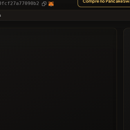
Compre no PancakeSw
ias
Artigo
0fcf27a77090b2
❌
s
tado
gra