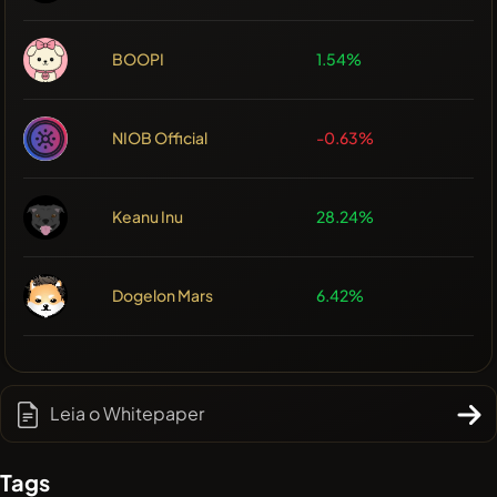
BOOPI
1.54%
NIOB Official
-0.63%
Keanu Inu
28.24%
Dogelon Mars
6.42%
Leia o Whitepaper
Tags