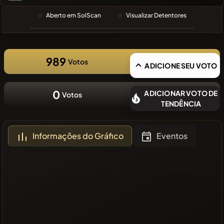
PESQUISA
RECENTE
Aberto em SolScan
Visualizar Detentores
❌Sem
moedas
recentes
989
Votos
ADICIONE SEU VOTO
0
ADICIONAR VOTO DE
Votos
TENDÊNCIA
Informações do Gráfico
Eventos