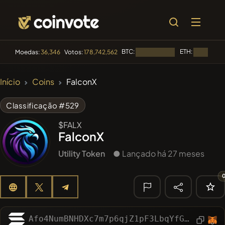
BTC:
ETH:
Moedas:
36,346
Votos:
178,742,562
Carregando...
Carregando
🔥
Início
Coins
FalconX
TENDÊNCIA
#144
YellowCatz
YC
Classificação #529
#1
Algorithmic Trading H
$FALX
FalconX
#102
POOPSIE
POOPSIE
Utility Token
● Lançado há 27 meses
#622
ATH
ATH
#556
Heap of hay
HAY
🔎
Afo4NumBNHDXc7m7p6qjZ1pF3LbqYfG5k1CNrGve8rVu