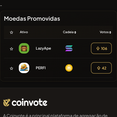
-
Moedas Promovidas
Ativo
Cadeia
Votos
LazyApe
106
PERFI
42
A Coinvote é a principal plataforma de agregação de