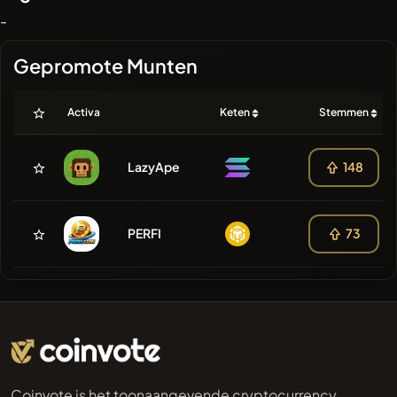
-
Gepromote Munten
Activa
Keten
Stemmen
LazyApe
148
PERFI
73
Coinvote is het toonaangevende cryptocurrency