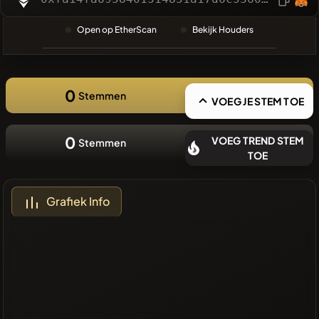
❌Geen
Open op EtherScan
Bekijk Houders
recente
munten
0
Stemmen
VOEG JE STEM TOE
0
VOEG TREND STEM
Stemmen
TOE
Grafiek Info