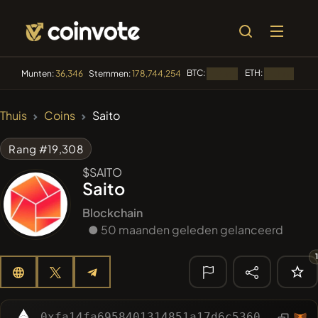
BTC:
ETH:
BN
Munten:
36,346
Stemmen:
178,744,254
Laden...
Laden...
🔥 TRENDING
Thuis
Coins
Saito
#100
POOPSIE
POOPSIE
Rang #19,308
#1
Algorithmic Trading H
$SAITO
Saito
#253
SmartleCo
SLCT
Blockchain
#1016
● 50 maanden geleden gelanceerd
LOVELY EGON
LEGON
#2058
Sirtoken
SIR
🔎 RECENTE
ZOEKOPDRACHT
0xfa14fa6958401314851a17d6c5360ca29f74b57b