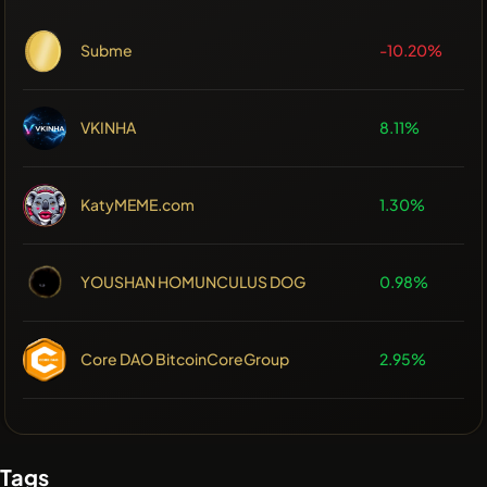
Subme
-10.20%
VKINHA
8.11%
KatyMEME.com
1.30%
YOUSHAN HOMUNCULUS DOG
0.98%
Core DAO BitcoinCoreGroup
2.95%
Tags