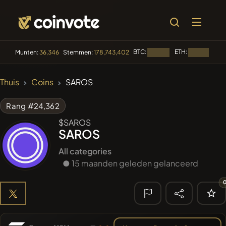
BTC:
ETH:
BN
Munten:
36,346
Stemmen:
178,743,402
Laden...
Laden...
🔥 TRENDING
Thuis
Coins
SAROS
#3816
Boss cat
BCT
Rang #24,362
#2654
Mememania
MANIA
$SAROS
SAROS
#277
FYRA
FYRA
All categories
#619
● 15 maanden geleden gelanceerd
ATH
ATH
#143
YellowCatz
YC
🔎 RECENTE
ZOEKOPDRACHT