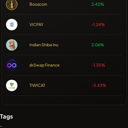
Boozcoin
2.43%
VICPAY
-1.24%
Indian Shiba Inu
2.06%
zkSwap Finance
-1.35%
TIWICAT
-3.43%
Tags
-