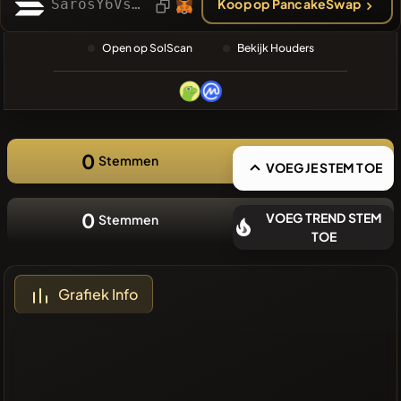
SarosY6Vscao718M4A778z4CGtvcwcGef5M9MEH1LGL
Koop op PancakeSwap
❌Geen
recente
Open op SolScan
Bekijk Houders
munten
0
Stemmen
VOEG JE STEM TOE
0
VOEG TREND STEM
Stemmen
TOE
Grafiek Info