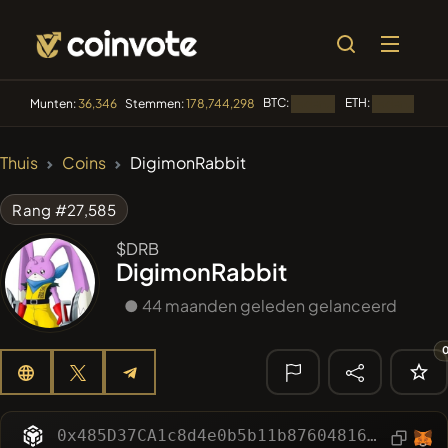
BTC:
ETH:
BN
Munten:
36,346
Stemmen:
178,744,298
Laden...
Laden...
🔥 TRENDING
Thuis
Coins
DigimonRabbit
#1299
PERFI
PEEFITOKEN
Rang #27,585
#100
POOPSIE
POOPSIE
$DRB
DigimonRabbit
#253
SmartleCo
SLCT
● 44 maanden geleden gelanceerd
#84
LIMOCOIN SWAP
LMCSW
#1
Algorithmic Trading H
🔎 RECENTE
ZOEKOPDRACHT
0x485D37CA1c8d4e0b5b11b87604816A4843C079eD