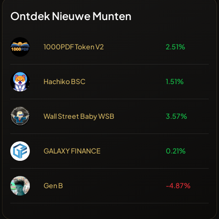
Ontdek Nieuwe Munten
1000PDF Token V2
2.51%
Hachiko BSC
1.51%
Wall Street Baby WSB
3.57%
GALAXY FINANCE
0.21%
Gen B
-4.87%