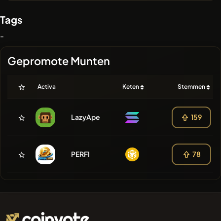
Tags
-
Gepromote Munten
Activa
Keten
Stemmen
LazyApe
159
PERFI
78