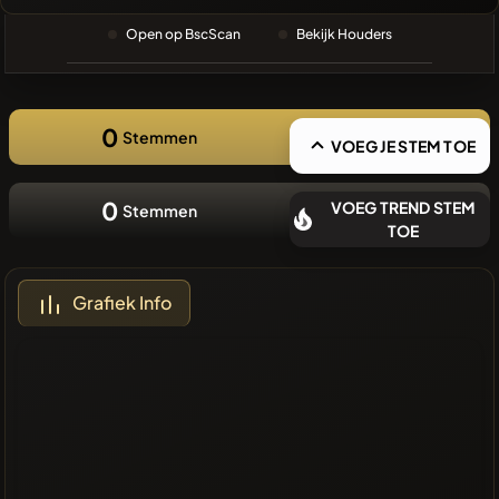
❌Geen
Open op BscScan
Bekijk Houders
recente
munten
0
Stemmen
VOEG JE STEM TOE
0
VOEG TREND STEM
Stemmen
TOE
Grafiek Info