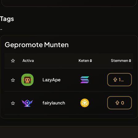
Tags
-
Gepromote Munten
Activa
Keten
Stemmen
LazyApe
100
fairylaunch
0