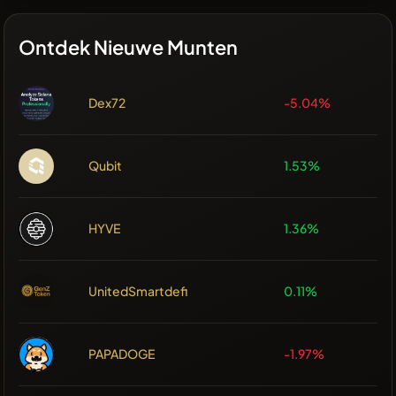
Ontdek Nieuwe Munten
Dex72
-5.04%
Qubit
1.53%
HYVE
1.36%
UnitedSmartdefi
0.11%
PAPADOGE
-1.97%