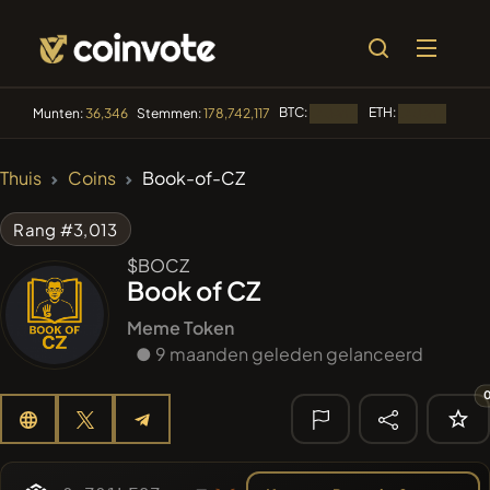
BTC:
ETH:
BNB:
Munten:
36,346
Stemmen:
178,742,117
Laden...
Laden...
🔥 TRENDING
Thuis
Coins
Book-of-CZ
#256
SmartleCo
SLCT
Rang #3,013
#144
YellowCatz
YC
$BOCZ
Book of CZ
#280
FYRA
FYRA
Meme Token
#1
● 9 maanden geleden gelanceerd
Algorithmic Trading H
#192
Unitcoin
UNITCOIN
🔎 RECENTE
ZOEKOPDRACHT