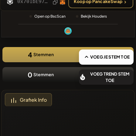
0x701bE97c604A35aB7BCF6C75cA6de3aba0704444
Koop op PancakeSwap
❌Geen
recente
Open op BscScan
Bekijk Houders
munten
4
Stemmen
VOEG JE STEM TOE
0
VOEG TREND STEM
Stemmen
TOE
Grafiek Info