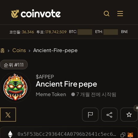
BTC:
ETH:
BNB:
코인들:
36,346
투표:
178,742,509
로딩 중...
로딩 중...
로딩 
🔥 트렌딩
홈
Coins
Ancient-Fire-pepe
#144
YellowCatz
YC
순위 #111
#1
Algorithmic Trading H
$AFPEP
Ancient Fire pepe
#556
Heap of hay
HAY
Meme Token
● 7 개월 전에 시작됨
#278
FYRA
FYRA
#622
ATH
ATH
🔎 최근 검색
0x5F53bCc29364C4A0796b2641c5ec6c0397f9c76B