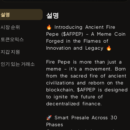
설명
설명
시장 순위
🔥 Introducing Ancient Fire
Pepe ($AFPEP) – A Meme Coin
토큰오믹스
Forged in the Flames of
Innovation and Legacy 🔥
지갑 지원
Fire Pepe is more than just a
인기 있는 거래소
meme – it's a movement. Born
from the sacred fire of ancient
civilizations and reborn on the
blockchain, $AFPEP is designed
to ignite the future of
decentralized finance.
🚀 Smart Presale Across 30
Phases