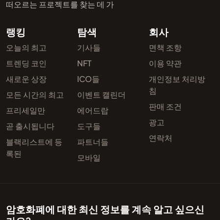
떠오르는 프로젝트를 찾는 데 가
랭킹
탐색
회사
오늘의 최고
기사들
면책 조항
트렌딩 코인
NFT
이용 약관
새로운 상장
ICO들
개인정보 처리방
침
모든 시간의 최고
이벤트 캘린더
판매 조건
프리세일만
에어드랍
광고
곧 출시됩니다
도구들
연락처
블랙리스트에 등
파트너들
록된
모바일
암호화폐에 대한 최신 정보를 계속 알고 싶으신