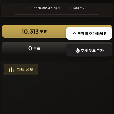
❌최근 코인
EtherScan에서 열기
홀더 보기
없음
10,313
투표
투표를 추가하세요
0
투표
추세 투표 추가
차트 정보