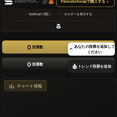
DoNvPVo4QrtXAdbj4VdCn6eqSpNjyeYhcLdVMpTZpump
PancakeSwapで購入する
❌最近のコ
インはあり
SolScanで開く
ホルダーを表示する
ません
0
あなたの投票を追加して
投票数
ください
0
投票数
トレンド投票を追加
チャート情報