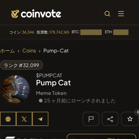
BTC:
ETH:
コイン:
36,346
投票数:
178,742,165
読み込み中...
読み込み中...
🔥 トレンド
ホーム
Coins
Pump-Cat
#256
SmartleCo
SLCT
ランク #32,099
#144
YellowCatz
YC
$PUMPCAT
Pump Cat
#2434
Myspace Coin
MYSPACE
Meme Token
#279
● 25 ヶ月前にローンチされました
FYRA
FYRA
#277
Moon Highway
DRUMM
🔎 最近の検
索