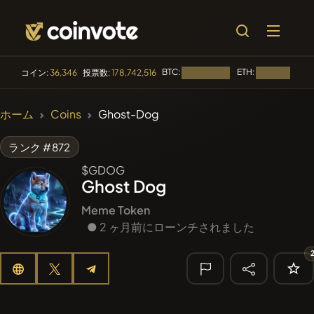
BTC:
ETH:
コイン:
36,346
投票数:
178,742,516
読み込み中...
読み込み中...
🔥 トレンド
ホーム
Coins
Ghost-Dog
#144
YellowCatz
YC
ランク #872
#1
Algorithmic Trading H
$GDOG
Ghost Dog
#556
Heap of hay
HAY
Meme Token
#278
● 2 ヶ月前にローンチされました
FYRA
FYRA
#102
POOPSIE
POOPSIE
🔎 最近の検
索