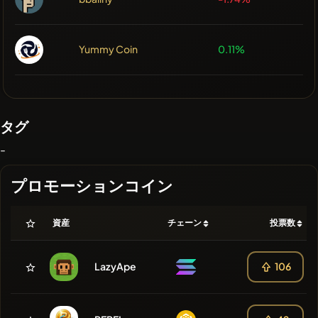
Yummy Coin
0.11%
タグ
-
プロモーションコイン
資産
チェーン
投票数
LazyApe
106