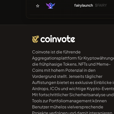
fairylaunch
$FAIRY
Coinvote ist die führende
Aggregationsplattform für Kryptowährung
die frühphasige Tokens, NFTs und Meme-
Coins mit hohem Potenzial in den
Vordergrund stellt. Jenseits täglicher
Auflistungen bietet es exklusive Einblicke i
Airdrops, ICOs und wichtige Krypto-Event
Mit fortschrittlicher Sicherheitsanalyse und
Tools zur Portfoliomanagement können
Benutzer mühelos vielversprechende
Projekte verfolgen und damit interagieren.