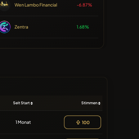
Wen Lambo Financial
-6.87%
Zentra
1.68%
Seit Start
Stimmen
1 Monat
100