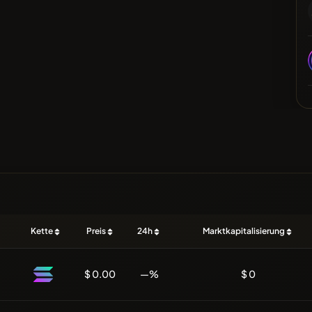
Kette
Preis
24h
Marktkapitalisierung
$ 0.00
—%
$ 0