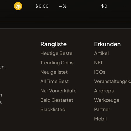
$ 0.00
—%
$ 0
Rangliste
Erkunden
Heutige Beste
Artikel
Trending Coins
NFT
en,
Neu gelistet
ICOs
All Time Best
Veranstaltungsk
Nur Vorverkäufe
Airdrops
n
Bald Gestartet
Werkzeuge
s.
Blacklisted
Partner
Mobil