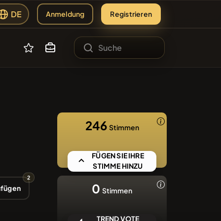
🔥
🔥
🔥
DE
Anmeldung
Registrieren
SLCT
🔥
RER
#255
T
Werbung
#144
246
Stimmen
Partner
#2434
MYSPACE
FÜGEN SIE IHRE
#279
Werkzeuge
STIMME HINZU
2
#210
0
SUSDT
ufügen
Stimmen
TREND VOTE