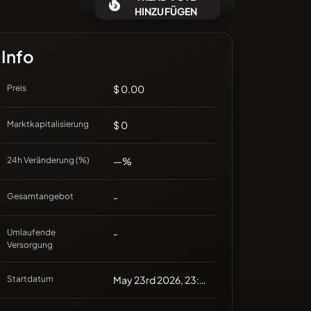
Keine aktuellen Münzen
HINZUFÜGEN
Info
Preis
$ 0.00
Marktkapitalisierung
$ 0
24h Veränderung (%)
—%
Gesamtangebot
-
Umlaufende
-
Versorgung
Startdatum
May 23rd 2026, 23:28