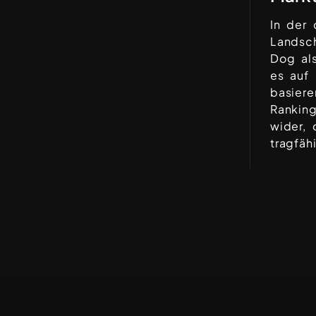
In der
Landsc
Dog
als
es auf
basiere
Ranking
wider, 
tragfäh