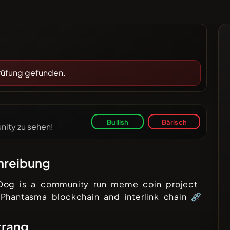
ien
Artikel
❌
wählt
ted
rüfung gefunden.
Bullish
Bärisch
ity zu sehen!
hreibung
Dog is a community run meme coin project
Phantasma blockchain and interlink chain ⛓️‍💥
trang