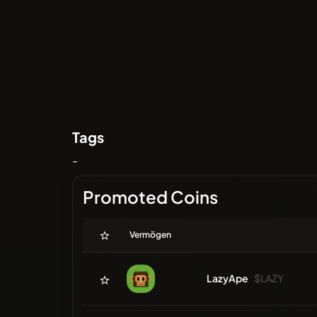
Tags
-
Promoted Coins
Vermögen
LazyApe
$LAZY