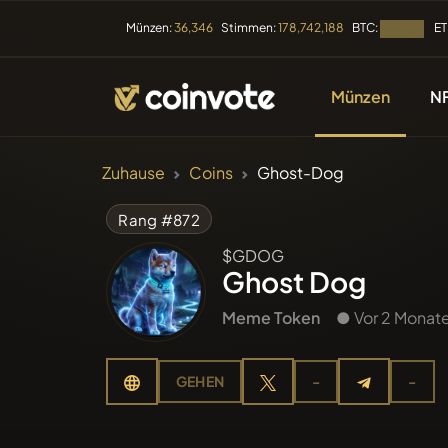
BTC:
ET
Münzen:
36,346
Stimmen:
178,742,188
Laden...
Münzen
N
KRYPTOWÄHRUN
Zuhause
Coins
Ghost-Dog
Alle Coi
Rang #872
$GDOG
Kürzlich 
Ghost Dog
Meme Token
● Vor 2 Monate
Im Tren
GEHEN
-
-
Vorverk