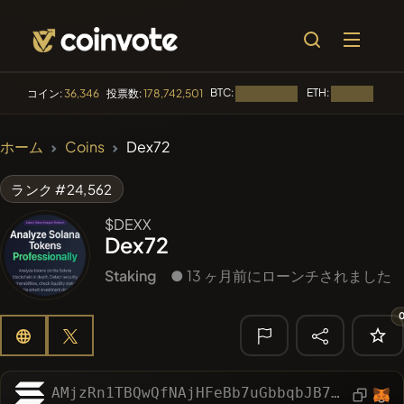
BTC:
ETH:
コイン:
36,346
投票数:
178,742,501
読み込み中...
読み込み中...
🔥 トレンド
ホーム
Coins
Dex72
#144
YellowCatz
YC
ランク #24,562
#1
Algorithmic Trading H
$DEXX
Dex72
#278
FYRA
FYRA
Staking
● 13 ヶ月前にローンチされました
#556
Heap of hay
HAY
#1323
BullSync
BULLSYNC
🔎 最近の検
索
AMjzRn1TBQwQfNAjHFeBb7uGbbqbJB7FzXAnGgdFPk6K