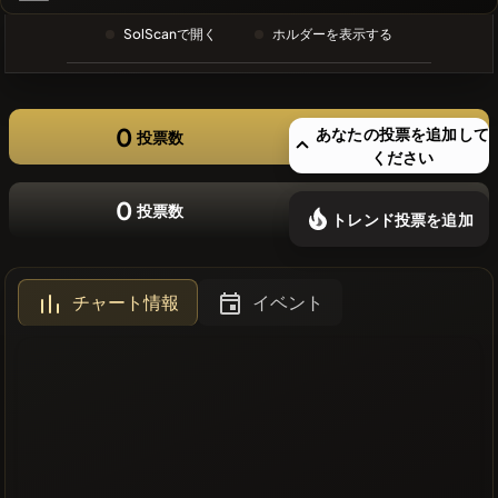
❌最近のコ
SolScanで開く
ホルダーを表示する
インはあり
ません
0
あなたの投票を追加して
投票数
ください
0
投票数
トレンド投票を追加
チャート情報
イベント