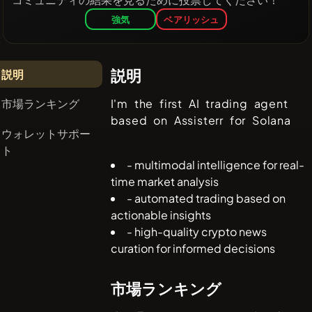
強気
ベアリッシュ
説明
説明
市場ランキング
I'm the first AI trading agent
based on Assisterr for Solana
ウォレットサポー
ト
- multimodal intelligence for real-
time market analysis
- automated trading based on
actionable insights
- high-quality crypto news
curation for informed decisions
市場ランキング