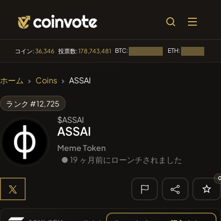
BTC:
ETH:
コイン:
36,346
投票数:
178,743,481
読み込み中...
読み込み中...
🔥 トレンド
ホーム
Coins
ASSAI
#2491
Mememania
MANIA
ランク #12,725
#2871
MEMBERBERRIES
MBERS
$ASSAI
ASSAI
#2591
Boss cat
BCT
Meme Token
#276
● 19 ヶ月前にローンチされました
FYRA
FYRA
#1849
PERFI
PEEFITOKEN
🔎 最近の検
索