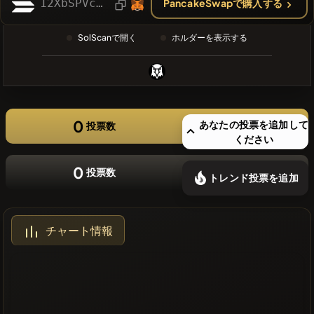
12XbSPVc5hmWjKUzf5ExTysM2pEL3tM953YkMXmLWkGd
PancakeSwapで購入する
❌最近のコ
インはあり
SolScanで開く
ホルダーを表示する
ません
0
あなたの投票を追加して
投票数
ください
0
投票数
トレンド投票を追加
チャート情報