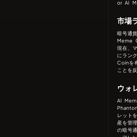
or Al M
市場
暗号通
Meme 
現在、
にラン
Coin
を
ことを
ウォ
AI Mem
Phantom
レット
産を管
の暗号