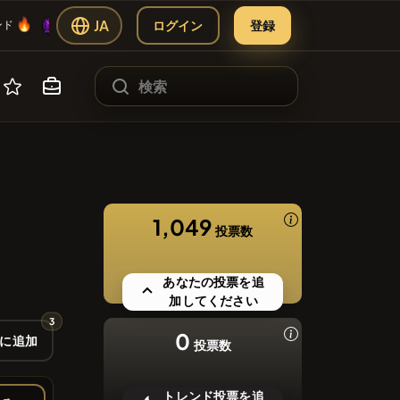
🔥
🔥
🔥
JA
ログイン
登録
MANIA
🔥
ンド
#2283
ANIA
広告
#2872
ES
MBERS
1,049
投票数
オファリング）
パートナー
#2591
あなたの投票を追
#276
ツール
加してください
3
#1849
0
EN
に追加
投票数
トレンド投票を追