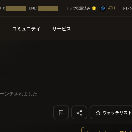
⭐
⭐
⭐
ATH
⭐
TH:
BNB:
トップ投票済み
トレ
読み込み中...
読み込み中...
T
コミュニティ
サービス
🔥 トレンド
近日公開
キャンペーン
その他
リスト化
無料
Mememania
M
コイン
エアドロップ
コイン
MEMBERBERRI
ト化された
ICO（イニシャル・コイン・
NFT
Boss cat
BCT
にローンチされました
FYRA
イベントカレンダー
FYRA
エアドロップ
PERFI
PEEFITOK
ウォッチリスト
ル
ICO
🔎 最近の検索