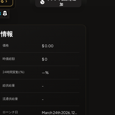
する
最近のコインはありません
加
情報
価格
$ 0.00
時価総額
$ 0
24時間変動 (%)
—%
総供給量
-
流通供給量
-
ローンチ日
March 24th 2026, 12:30