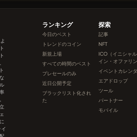
ランキング
探索
今日のベスト
記事
およ
トレンドのコイン
NFT
ト
新規上場
ICO（イニシャ
ト
イン・オファリ
、
すべての時間のベスト
ト
イベントカレン
プレセールのみ
な
エアドロップ
近日公開予定
ル
ツール
率
ブラックリスト化され
。
た
パートナー
立
モバイル
ェ
に
ライ
配