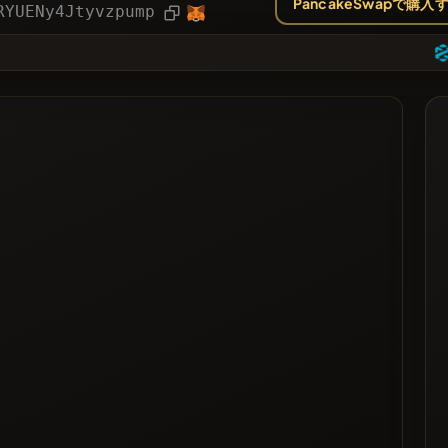
PancakeSwapで購入
ー
記事
RYUENy4Jtyvzpump
❌
された
リスト化された