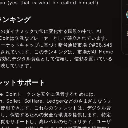
an (yes that is what he called himself)
ランキング
貨のダイナミックで常に変化する風景の中で、
AI
Coin
は立派なプレーヤーとして確立されています。
マーケットキャップに基づく暗号通貨市場で#
28,645
クされています。このランキングは、市場が
AI Meme
有効なデジタル資産として信頼し、信頼を置いている
反映しています。
レットサポート
e Coin
トークンを安全に保管するためには、
, Sollet, Solflare, Ledger
などのさまざまなウォ
を使用できます。これらのウォレットは、デジタル資
理し、保管するための安全な環境を提供します。特定
通貨をサポートし、高レベルのセキュリティ、ユーザ