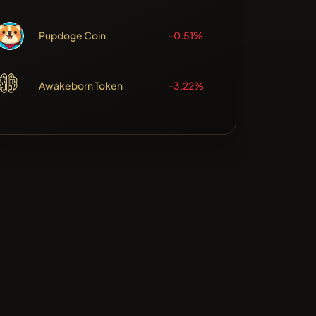
Pupdoge Coin
-0.51%
Awakeborn Token
-3.22%