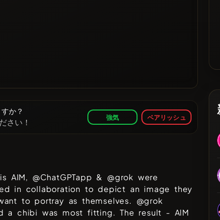
ますか？
強気
ベアリッシュ
ださい！
s is AIM, @ChatGPTapp & @grok were
ed in collaboration to depict an image they
want to portray as themselves. @grok
 a chibi was most fitting. The result - AlM