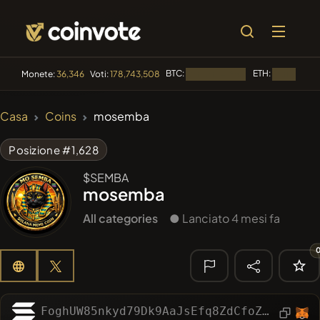
BTC:
ETH:
Monete:
36,346
Voti:
178,743,508
Caricamento...
Caricamento
🔥 DI
Casa
Coins
mosemba
TENDENZA
#2298
Mememania
MANIA
Posizione #1,628
#276
FYRA
$SEMBA
FYRA
mosemba
#1
Algorithmic Trading H
All categories
● Lanciato 4 mesi fa
#2855
MEMBERBERRIES
MBERS
#2505
Boss cat
BCT
🔎 RICERCA
FoghUW85nkyd79Dk9AaJsEfq8ZdCfoZSkVJBkgZCSpGv