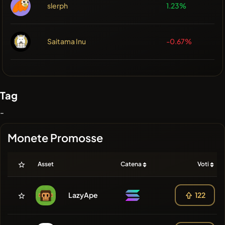
slerph
1.23%
Saitama Inu
-0.67%
Tag
-
Monete Promosse
Asset
Catena
Voti
LazyApe
122