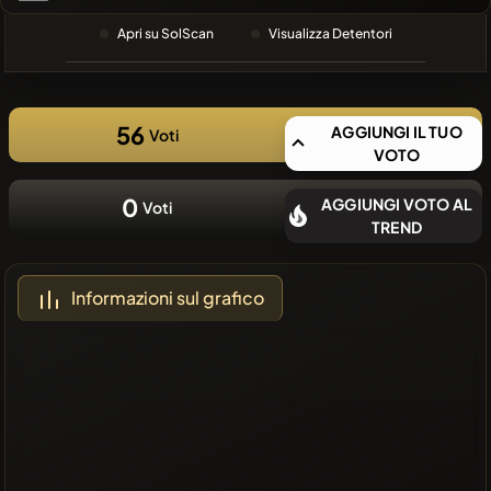
RECENTE
Apri su SolScan
Visualizza Detentori
❌Nessuna
moneta
recente
56
AGGIUNGI IL TUO
Voti
VOTO
0
AGGIUNGI VOTO AL
Voti
TREND
Informazioni sul grafico