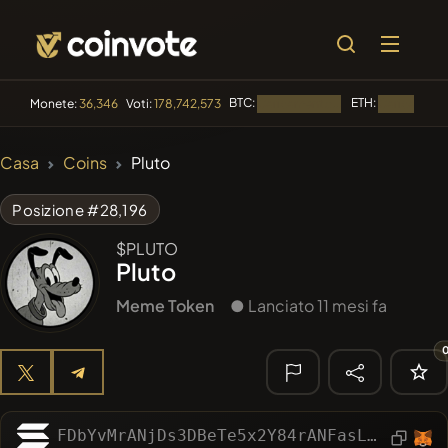
BTC:
ETH:
Monete:
36,346
Voti:
178,742,573
Caricamento...
Caricamento
🔥 DI
Casa
Coins
Pluto
TENDENZA
#144
YellowCatz
YC
Posizione #28,196
#1
Algorithmic Trading H
$PLUTO
Pluto
#102
POOPSIE
POOPSIE
Meme Token
● Lanciato 11 mesi fa
#622
ATH
ATH
#71
Pag Pal
PAGPAL
🔎 RICERCA
FDbYvMrANjDs3DBeTe5x2Y84rANFasLRcQs5Gyyei9oi