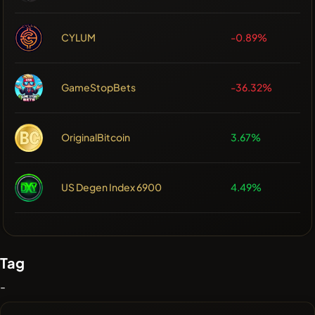
CYLUM
-0.89%
GameStopBets
-36.32%
OriginalBitcoin
3.67%
US Degen Index 6900
4.49%
Tag
-