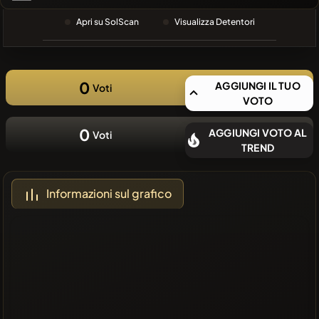
RECENTE
Apri su SolScan
Visualizza Detentori
❌Nessuna
moneta
recente
0
AGGIUNGI IL TUO
Voti
VOTO
0
AGGIUNGI VOTO AL
Voti
TREND
Informazioni sul grafico