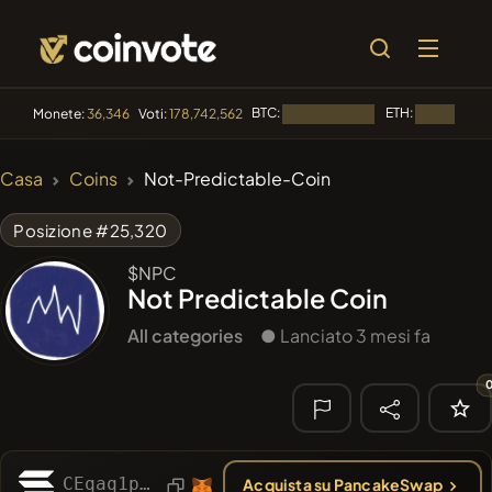
BTC:
ETH:
Monete:
36,346
Voti:
178,742,562
Caricamento...
Caricamento
🔥 DI
Casa
Coins
Not-Predictable-Coin
TENDENZA
#144
YellowCatz
YC
Posizione #25,320
#1
Algorithmic Trading H
$NPC
Not Predictable Coin
#102
POOPSIE
POOPSIE
All categories
● Lanciato 3 mesi fa
#622
ATH
ATH
#556
Heap of hay
HAY
🔎 RICERCA
CEqaq1pe8TZUFyiTSy8MAz7wzoBu5xWExqW99BBVpump
Acquista su PancakeSwap