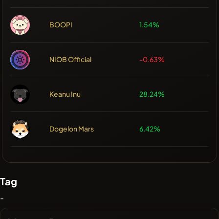
BOOPI
1.54%
NIOB Official
-0.63%
Keanu Inu
28.24%
Dogelon Mars
6.42%
Tag
-