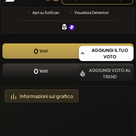
RECENTE
❌Nessuna
Apri su SolScan
Visualizza Detentori
moneta
recente
0
AGGIUNGI IL TUO
Voti
VOTO
0
AGGIUNGI VOTO AL
Voti
TREND
Informazioni sul grafico