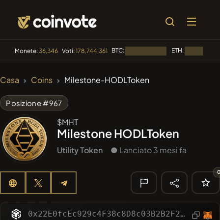
BTC:
ETH:
Monete:
36,346
Voti:
178,744,361
Caricamento...
Caricamento.
🔥 DI
Casa
Coins
Milestone-HODLToken
TENDENZA
#84
LIMOCOIN SWAP
LM
Posizione #967
#100
POOPSIE
$MHT
POOPSIE
Milestone HODLToken
#1
Algorithmic Trading H
Utility Token
● Lanciato 3 mesi fa
#253
SmartleCo
SLCT
#1107
PERFI
PEEFITOKEN
🔎 RICERCA
0x22E0fcEc929c4F38c8D8c03B2B2F225E98F133fa