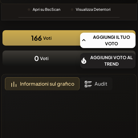
RECENTE
Apri su BscScan
Visualizza Detentori
❌Nessuna
moneta
recente
166
AGGIUNGI IL TUO
Voti
VOTO
0
AGGIUNGI VOTO AL
Voti
TREND
Informazioni sul grafico
Audit