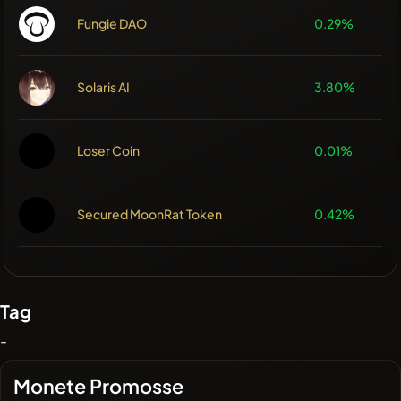
Fungie DAO
0.29%
Solaris AI
3.80%
Loser Coin
0.01%
Secured MoonRat Token
0.42%
Tag
-
Monete Promosse