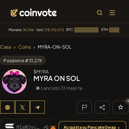
BTC:
ETH:
Monete:
36,346
Voti:
178,742,472
Caricamento...
Caricamento
🔥 DI
Casa
Coins
MYRA-ON-SOL
TENDENZA
#144
YellowCatz
YC
Posizione #31,274
#1
Algorithmic Trading H
$MYRA
MYRA ON SOL
#278
FYRA
FYRA
● Lanciato 31 mesi fa
#1325
BullSync
BULLSYNC
#102
POOPSIE
POOPSIE
🔎 RICERCA
H1aN3vcvB68eaFPbMkoAss3vnfi4AhP5C2dpnrZzdBc7
Acquista su PancakeSwap