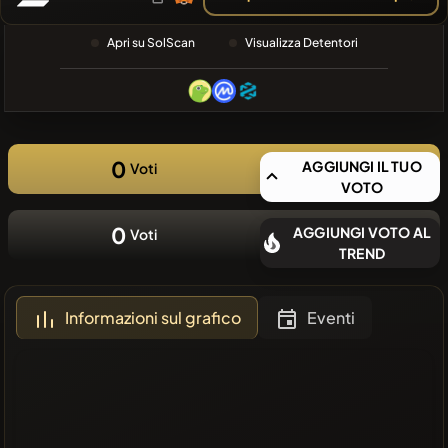
RECENTE
❌Nessuna
Apri su SolScan
Visualizza Detentori
moneta
recente
0
AGGIUNGI IL TUO
Voti
VOTO
0
AGGIUNGI VOTO AL
Voti
TREND
Informazioni sul grafico
Eventi