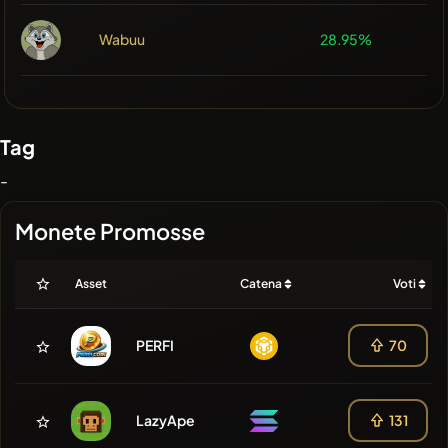
Wabuu
28.95%
Tag
-
Monete Promosse
Asset
Catena
Voti
PERFI
70
LazyApe
131