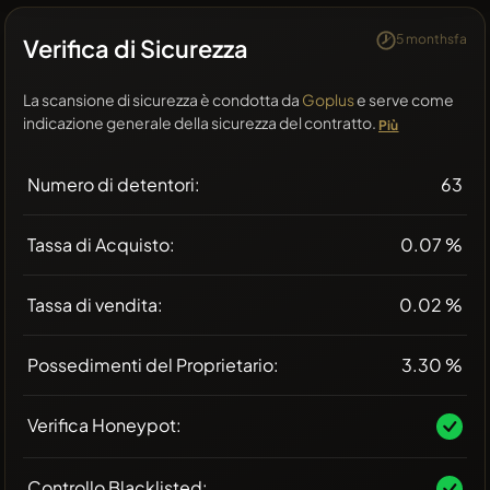
5 monthsfa
Verifica di Sicurezza
La scansione di sicurezza è condotta da
Goplus
e serve come
indicazione generale della sicurezza del contratto.
Più
Numero di detentori:
63
Tassa di Acquisto:
0.07 %
Tassa di vendita:
0.02 %
Possedimenti del Proprietario:
3.30 %
Verifica Honeypot:
Controllo Blacklisted: