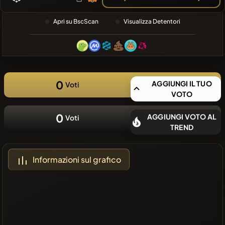
RECENTE
❌Nessuna
Apri su BscScan
Visualizza Detentori
moneta
recente
0
AGGIUNGI IL TUO
Voti
VOTO
0
AGGIUNGI VOTO AL
Voti
TREND
Informazioni sul grafico