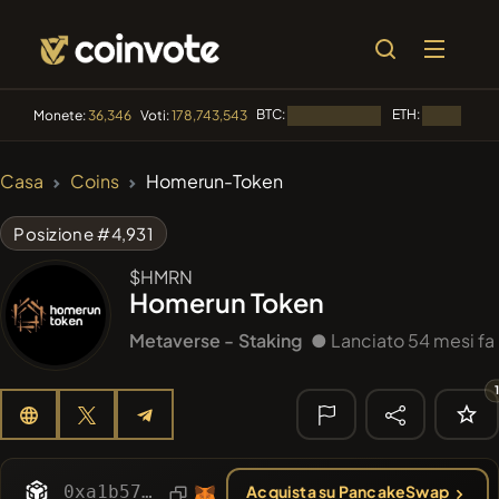
BTC:
ETH:
Monete:
36,346
Voti:
178,743,543
Caricamento...
Caricamento
🔥 DI
Casa
Coins
Homerun-Token
TENDENZA
#2298
Mememania
MANIA
Posizione #4,931
#2636
MEMBERBERRIES
$HMRN
MBERS
Homerun Token
#2505
Boss cat
BCT
Metaverse -
Staking
● Lanciato 54 mesi fa
#1135
BullSync
BULLSYNC
#608
ATH
ATH
🔎 RICERCA
0xa1b57b528caa42cdf4dbcf48f4eeea29470db3b6
Acquista su PancakeSwap