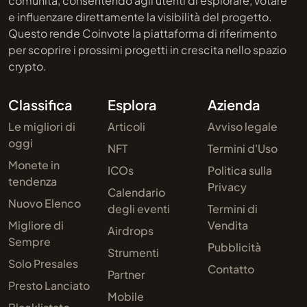
comunità, consentendo agli utenti di esplorare, votare
e influenzare direttamente la visibilità del progetto.
Questo rende Coinvote la piattaforma di riferimento
per scoprire i prossimi progetti in crescita nello spazio
crypto.
Classifica
Esplora
Azienda
Le migliori di
Articoli
Avviso legale
oggi
NFT
Termini d'Uso
Monete in
ICOs
Politica sulla
tendenza
Privacy
Calendario
Nuovo Elenco
degli eventi
Termini di
Migliore di
Vendita
Airdrops
Sempre
Pubblicità
Strumenti
Solo Presales
Contatto
Partner
Presto Lanciato
Mobile