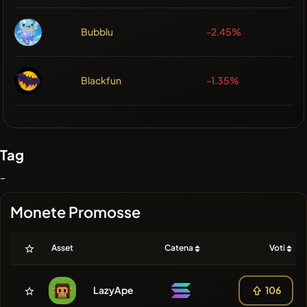
Bubblu
-2.45%
Blackfun
-1.35%
Tag
-
Monete Promosse
Asset
Catena
Voti
LazyApe
106