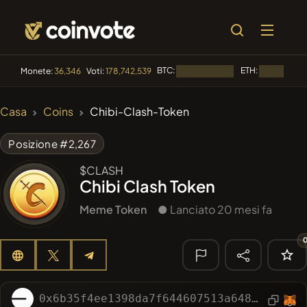
BTC:
ETH:
Monete:
36,346
Voti:
178,742,539
Caricamento...
Caricamento
🔥 DI
Casa
Coins
Chibi-Clash-Token
TENDENZA
#144
YellowCatz
YC
Posizione #2,267
#1
Algorithmic Trading H
$CLASH
Chibi Clash Token
#102
POOPSIE
POOPSIE
Meme Token
● Lanciato 20 mesi fa
#622
ATH
ATH
#556
Heap of hay
HAY
🔎 RICERCA
0x6b35f4ee1398da7f644607513a6480bc24f05cd0