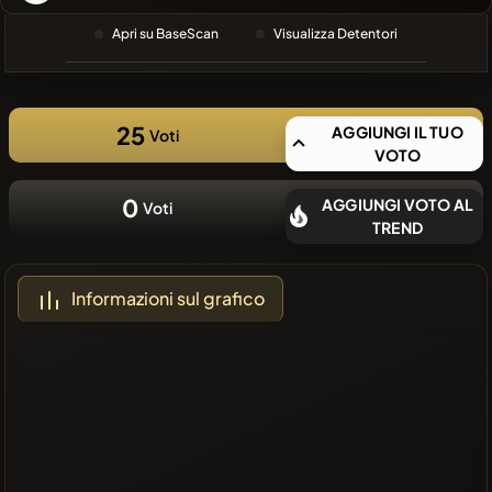
RECENTE
Apri su BaseScan
Visualizza Detentori
❌Nessuna
moneta
recente
25
AGGIUNGI IL TUO
Voti
VOTO
0
AGGIUNGI VOTO AL
Voti
TREND
Informazioni sul grafico