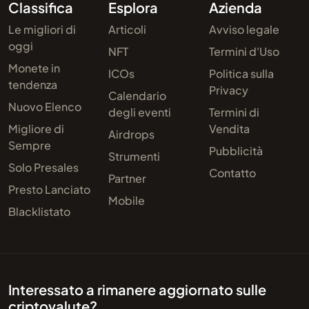
Classifica
Esplora
Azienda
Le migliori di
Articoli
Avviso legale
oggi
NFT
Termini d'Uso
Monete in
ICOs
Politica sulla
tendenza
Privacy
Calendario
Nuovo Elenco
degli eventi
Termini di
Migliore di
Vendita
Airdrops
Sempre
Pubblicità
Strumenti
Solo Presales
Contatto
Partner
Presto Lanciato
Mobile
Blacklistato
Interessato a rimanere aggiornato sulle
criptovalute?