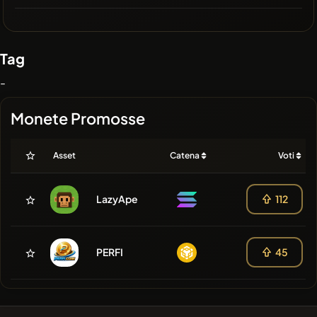
Tag
-
Monete Promosse
Asset
Catena
Voti
LazyApe
112
PERFI
45