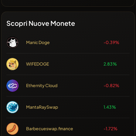
Scopri Nuove Monete
Manic Doge
-0.39%
WIFEDOGE
2.83%
Ethernity Cloud
-0.82%
MantaRaySwap
1.43%
Barbecueswap.finance
-1.72%