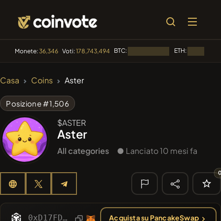
BTC:
ETH:
Monete:
36,346
Voti:
178,743,494
Caricamento...
Caricamento
🔥 DI
Casa
Coins
Aster
TENDENZA
#2283
Mememania
MANIA
Posizione #1,506
#2872
MEMBERBERRIES
$ASTER
MBERS
Aster
#2525
Boss cat
BCT
All categories
● Lanciato 10 mesi fa
#276
FYRA
FYRA
#1849
PERFI
PEEFITOKEN
🔎 RICERCA
0xD17FD7002e1B91bA9a38C00426E83a11db587ce6
Acquista su PancakeSwap