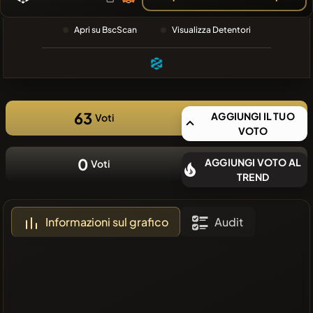
RECENTE
❌Nessuna
Apri su BscScan
Visualizza Detentori
moneta
recente
63
AGGIUNGI IL TUO
Voti
VOTO
0
AGGIUNGI VOTO AL
Voti
TREND
Informazioni sul grafico
Audit