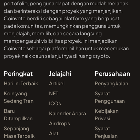
portofolio, pengguna dapat dengan mudah melacak
dan berinteraksi dengan proyek yang menjanjikan.
Coinvote berdiri sebagai platform yang berpusat
pada komunitas, memungkinkan pengguna untuk
menjelajah, memilih, dan secara langsung
mempengaruhi visibilitas proyek. Ini menjadikan
Coinvote sebagai platform pilihan untuk menemukan
proyek naik daun selanjutnya di ruang crypto.
Peringkat
Jelajahi
Perusahaan
Hari Ini Terbaik
Artikel
Penyangkalan
Koin yang
NFT
Syarat
Sedang Tren
Penggunaan
ICOs
Baru
Kebijakan
Kalender Acara
Ditampilkan
Privasi
Airdrops
Sepanjang
Syarat
Alat
Masa Terbaik
Penjualan