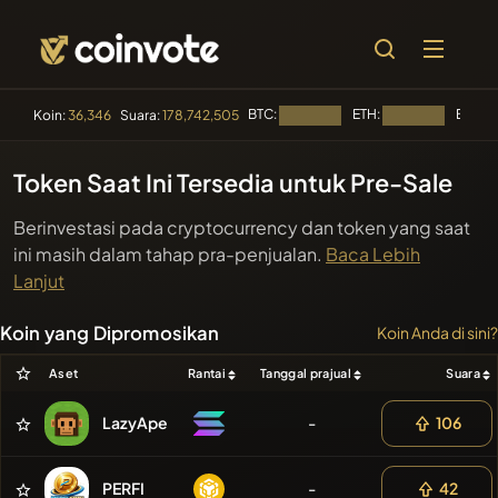
BTC:
ETH:
BNB:
Koin:
36,346
Suara:
178,742,505
Memuat...
Memuat...
M
🔥 TREN
Token Saat Ini Tersedia untuk Pre-Sale
#144
YellowCatz
YC
Berinvestasi pada cryptocurrency dan token yang saat
#1
ini masih dalam tahap pra-penjualan.
Baca Lebih
Algorithmic Trading H
Lanjut
#556
Heap of hay
HAY
Koin yang Dipromosikan
Koin Anda di sini?
#278
FYRA
FYRA
Aset
Rantai
Tanggal prajual
Suara
#622
ATH
ATH
LazyApe
-
106
🔎
PENCARIAN
PERFI
-
42