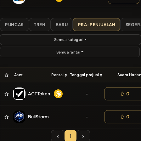
TERAKHIR
❌Tidak ada
koin terbaru
PUNCAK
TREN
BARU
PRA-PENJUALAN
SEGER
Semua kategori
Semua rantai
Aset
Rantai
Tanggal prajual
Suara Haria
ACT Token
-
0
BullStorm
-
0
1