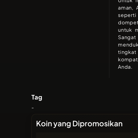
Untuk 
aman, 
sepert
dompet
untuk 
Sangat
menduk
tingka
kompati
Anda.
Tag
-
Koin yang Dipromosikan