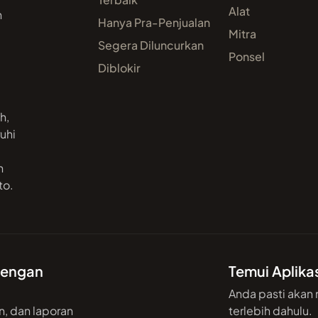
Alat
h
Hanya Pra-Penjualan
Mitra
Segera Diluncurkan
Ponsel
Diblokir
h,
uhi
n
to.
 dengan
Temui Aplika
Anda pasti akan
n, dan laporan
terlebih dahulu.