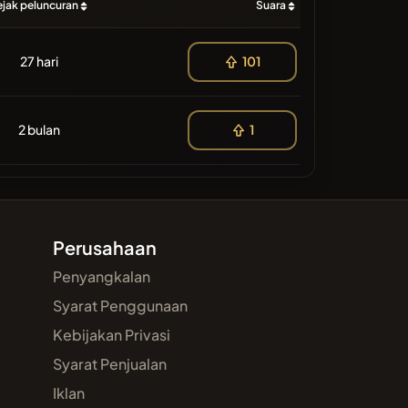
ejak peluncuran
Suara
27 hari
101
2 bulan
1
Perusahaan
Penyangkalan
Syarat Penggunaan
Kebijakan Privasi
Syarat Penjualan
Iklan