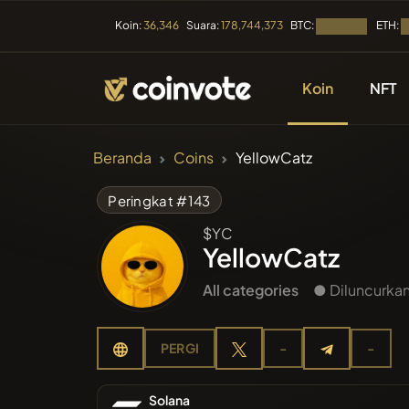
BTC:
ETH:
Koin:
36,346
Suara:
178,744,373
Memuat...
M
Koin
NFT
CRYPTOCURREN
Beranda
Coins
YellowCatz
Semua K
Peringkat #143
$YC
Baru Saj
YellowCatz
All categories
● Diluncurkan
Tren
PERGI
-
-
Pra-pen
Solana