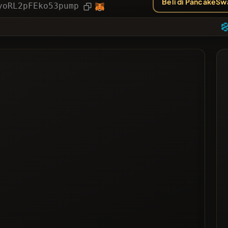
Beli di PancakeSw
Artikel
yoRL2pFEko53pump
❌
anyak Diberi Suara