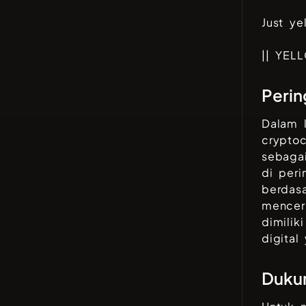
Just ye
|| YEL
Perin
Dalam 
crypto
sebagai
di peri
berdasa
mencer
dimilik
digital
Duku