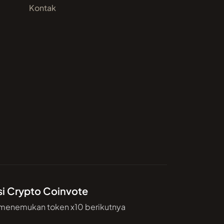
Kontak
si Crypto Coinvote
 menemukan token x10 berikutnya