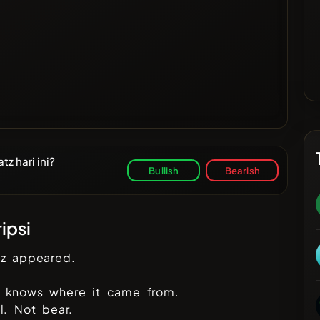
 hari ini?
Bullish
Bearish
ipsi
tz appeared.
 knows where it came from.
l. Not bear.