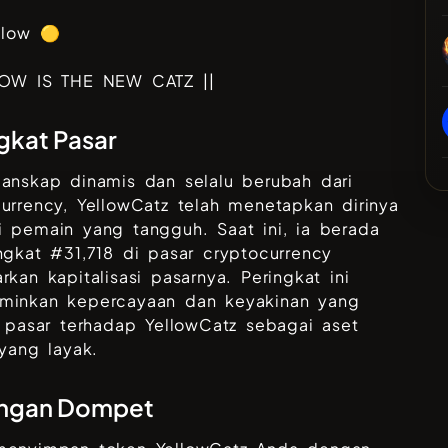
llow 🟡
LOW IS THE NEW CATZ ||
gkat Pasar
lanskap dinamis dan selalu berubah dari
currency,
YellowCatz
telah menetapkan dirinya
 pemain yang tangguh. Saat ini, ia berada
ngkat #
31,718
di pasar cryptocurrency
rkan kapitalisasi pasarnya. Peringkat ini
minkan kepercayaan dan keyakinan yang
i pasar terhadap
YellowCatz
sebagai aset
 yang layak.
ngan Dompet