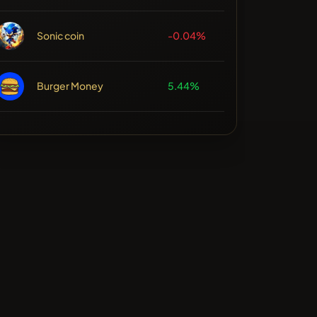
Sonic coin
-0.04%
Burger Money
5.44%