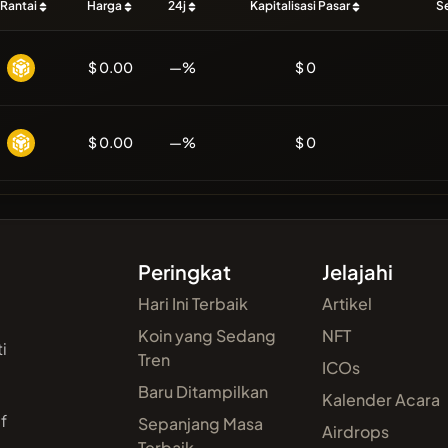
Rantai
Harga
24j
Kapitalisasi Pasar
S
$ 0.00
—%
$ 0
$ 0.00
—%
$ 0
Peringkat
Jelajahi
Hari Ini Terbaik
Artikel
Koin yang Sedang
NFT
i
Tren
ICOs
Baru Ditampilkan
,
Kalender Acara
f
Sepanjang Masa
Airdrops
Terbaik