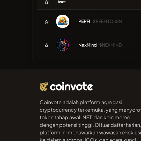
Aset
PERFI
$PEEFITOKEN
NexMind
$NEXMIND
Coinvote adalah platform agregasi
cryptocurrency terkemuka, yang menyorot
token tahap awal, NFT, dan koin meme
dengan potensi tinggi. Di luar daftar harian
platform ini menawarkan wawasan eksklusi
ke dalam airdrops, ICOs, dan acara kunci