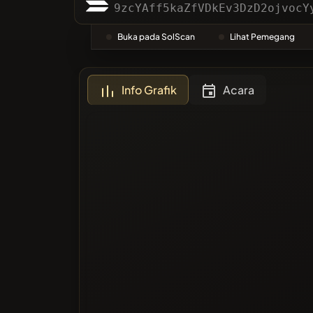
Kategori
9zcYAff5kaZfVDkEv3DzD2ojvocY
Buka pada SolScan
Lihat Pemegang
Paling B
Info Grafik
Acara
Diblokir