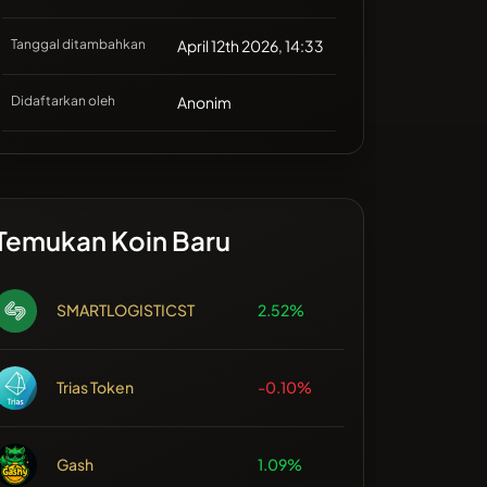
Tanggal ditambahkan
April 12th 2026, 14:33
Didaftarkan oleh
Anonim
Temukan Koin Baru
SMARTLOGISTICST
2.52%
Trias Token
-0.10%
Gash
1.09%