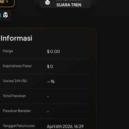
ap
Tidak ada koin terbaru
SUARA TREN
Informasi
Harga
$ 0.00
Kapitalisasi Pasar
$ 0
Variasi 24h (%)
—%
Total Pasokan
-
Pasokan Beredar
-
Tanggal Peluncuran
April 6th 2026, 16:29