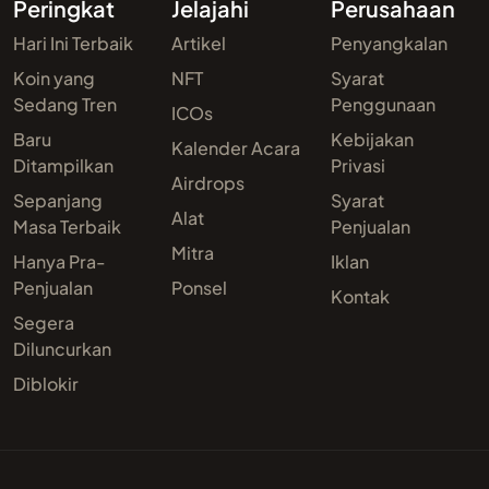
Peringkat
Jelajahi
Perusahaan
Hari Ini Terbaik
Artikel
Penyangkalan
Koin yang
NFT
Syarat
Sedang Tren
Penggunaan
ICOs
Baru
Kebijakan
Kalender Acara
Ditampilkan
Privasi
Airdrops
Sepanjang
Syarat
Alat
Masa Terbaik
Penjualan
Mitra
Hanya Pra-
Iklan
Penjualan
Ponsel
Kontak
Segera
Diluncurkan
Diblokir