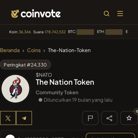
BTC:
ETH:
BNB:
Koin:
36,346
Suara:
178,742,532
Memuat...
Memuat...
M
🔥 TREN
Beranda
Coins
The-Nation-Token
#144
YellowCatz
YC
Peringkat #24,330
#1
Algorithmic Trading H
$NATO
The Nation Token
#102
POOPSIE
POOPSIE
Community Token
#556
● Diluncurkan 19 bulan yang lalu
Heap of hay
HAY
#277
FYRA
FYRA
🔎
PENCARIAN