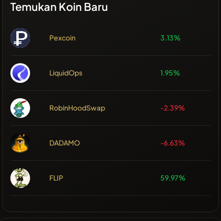
Temukan Koin Baru
Pexcoin
3.13%
LiquidOps
1.95%
RobinHoodSwap
-2.39%
DADAMO
-6.63%
FLIP
59.97%