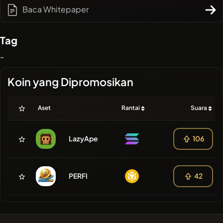
Baca Whitepaper
Tag
-
Koin yang Dipromosikan
Aset
Rantai
Suara
LazyApe
106
PERFI
42