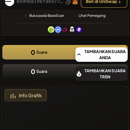
TERAKHIR
0xd968196fa6977c4e58f2af5ac01c655ea8332d22
Beli di UniSwap
❌Tidak ada
Buka pada BaseScan
Lihat Pemegang
koin terbaru
0
TAMBAHKAN SUARA
Suara
ANDA
0
TAMBAHKAN SUARA
Suara
TREN
Info Grafik