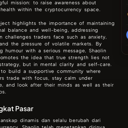
ful mission: to raise awareness about
health within the cryptocurrency space.
ject highlights the importance of maintaining
nal balance and well-being, addressing
 challenges traders face such as anxiety,
 and the pressure of volatile markets. By
ng humour with a serious message, Shaolin
omotes the idea that true strength lies not
 strategy, but in mental clarity and self-care.
s to build a supportive community where
s trade with focus, stay calm under
e, and look after their minds as well as their
os.
gkat Pasar
lanskap dinamis dan selalu berubah dari
currency,
Shaolin
telah menetapkan dirinya