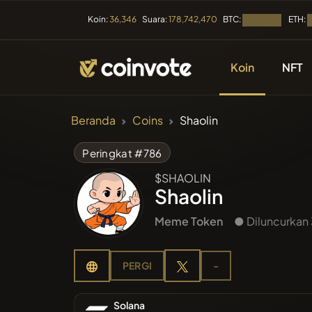
BTC:
ETH:
Koin:
36,346
Suara:
178,742,470
Memuat...
M
Koin
NFT
CRYPTOCURREN
Beranda
Coins
Shaolin
Semua K
Peringkat #786
$SHAOLIN
Baru Saj
Shaolin
Meme Token
● Diluncurkan 
Tren
PERGI
-
Pra-pen
Solana