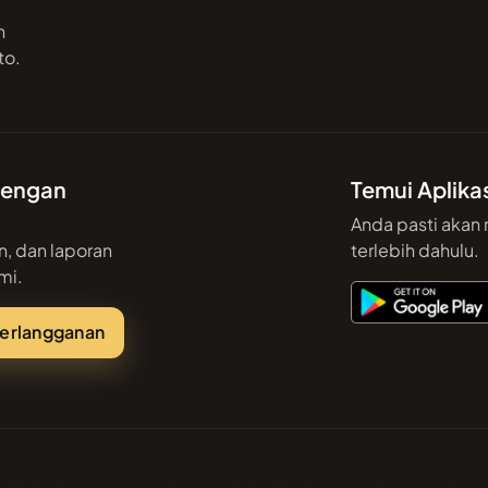
n
to.
 dengan
Temui Aplika
Anda pasti akan
n, dan laporan
terlebih dahulu.
mi.
erlangganan