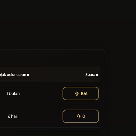
ejak peluncuran
Suara
1 bulan
106
6 hari
0