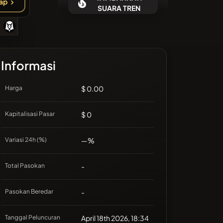
ap
Tidak ada koin terbaru
SUARA TREN
Informasi
Harga
$ 0.00
Kapitalisasi Pasar
$ 0
Variasi 24h (%)
—%
Total Pasokan
-
Pasokan Beredar
-
Tanggal Peluncuran
April 18th 2026, 18:34