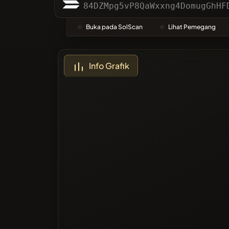
Kategori
84DZMpg5vP8QaWxxng4DomugGhHF
Buka pada SolScan
Lihat Pemegang
Paling B
Info Grafik
Diblokir