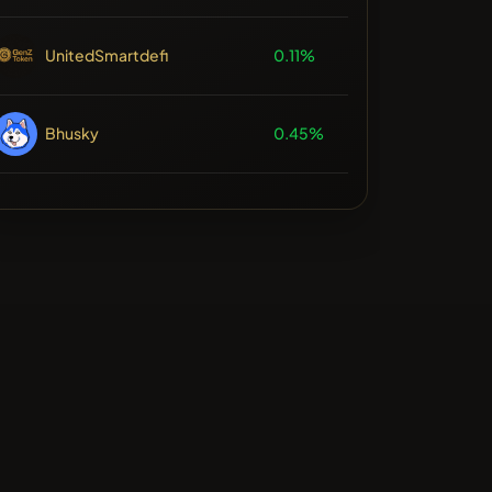
UnitedSmartdefi
0.11%
Bhusky
0.45%