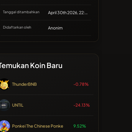
Tanggal ditambahkan
April 30th 2026, 22:09
Didaftarkan oleh
Anonim
Temukan Koin Baru
ThunderBNB
-0.78%
UNTIL
-24.13%
Ponkei The Chinese Ponke
9.52%