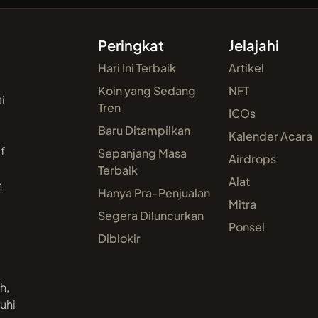
Peringkat
Jelajahi
Hari Ini Terbaik
Artikel
Koin yang Sedang
NFT
i
Tren
ICOs
Baru Ditampilkan
,
Kalender Acara
f
Sepanjang Masa
Airdrops
Terbaik
Alat
h
Hanya Pra-Penjualan
Mitra
Segera Diluncurkan
Ponsel
Diblokir
h,
uhi