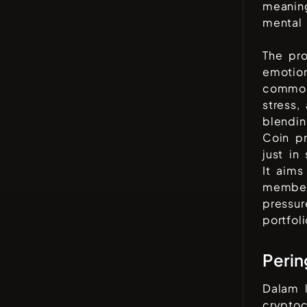
meaning
mental 
The pro
emotio
common
stress,
blendi
Coin pr
just in
It aim
member
pressur
portfoli
Perin
Dalam 
crypto