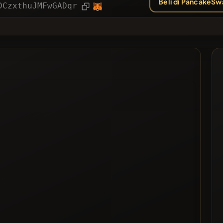
Beli di PancakeSw
Artikel
DCzxthuJMFwGADqr
❌
anyak Diberi Suara