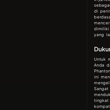
sebagai
di peri
berdasa
mencer
dimilik
yang la
Duku
Untuk 
Anda d
Phantom
ini me
mengel
Sangat
menduk
tingka
kompati