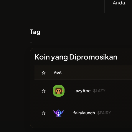
Anda.
Tag
-
Koin yang Dipromosikan
Aset
LazyApe
$LAZY
fairylaunch
$FAIRY