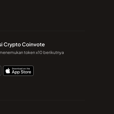
si Crypto Coinvote
 menemukan token x10 berikutnya