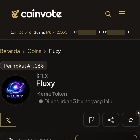
BTC:
ETH:
BNB:
Koin:
36,346
Suara:
178,742,505
Memuat...
Memuat...
M
🔥 TREN
Beranda
Coins
Fluxy
#144
YellowCatz
YC
Peringkat #1,068
#1
Algorithmic Trading H
$FLX
Fluxy
#556
Heap of hay
HAY
Meme Token
#278
● Diluncurkan 3 bulan yang lalu
FYRA
FYRA
#622
ATH
ATH
🔎
PENCARIAN