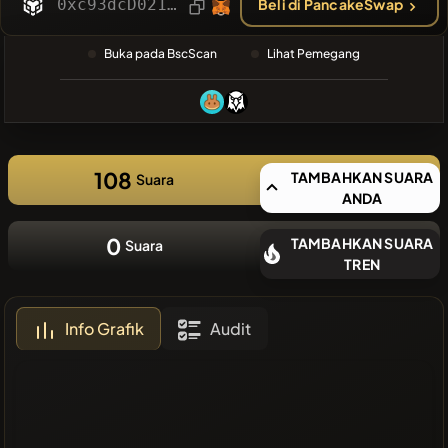
TERAKHIR
0xc93dcD0212e40eCcEb9f62a4EF32f058b2Bf2FaA
Beli di PancakeSwap
❌Tidak ada
Buka pada BscScan
Lihat Pemegang
koin terbaru
108
TAMBAHKAN SUARA
Suara
ANDA
0
TAMBAHKAN SUARA
Suara
TREN
Info Grafik
Audit